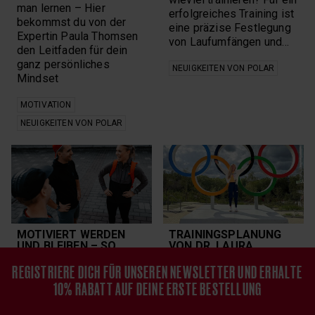
man lernen – Hier
erfolgreiches Training ist
bekommst du von der
eine präzise Festlegung
Expertin Paula Thomsen
von Laufumfängen und…
den Leitfaden für dein
ganz persönliches
NEUIGKEITEN VON POLAR
Mindset
MOTIVATION
NEUIGKEITEN VON POLAR
MOTIVIERT WERDEN
TRAININGSPLANUNG
UND BLEIBEN – SO
VON DR. LAURA
FUNKTIONIERT ES
HOTTENROTT ZUM
WIRKLICH
OLYMPISCHEN
REGISTRIERE DICH FÜR UNSEREN NEWSLETTER UND ERHALTE
MARATHON
10% RABATT AUF DEINE ERSTE BESTELLUNG
Motiviert werden und
Die Trainingsplanung von
bleiben, so funktioniert