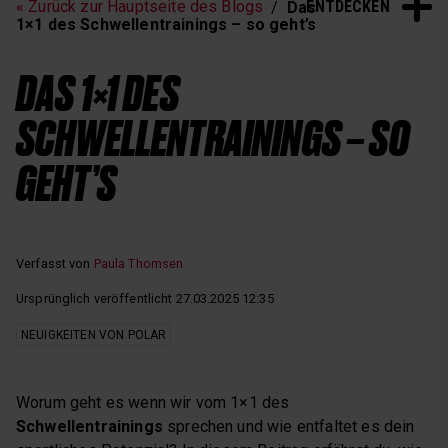
ENTDECKEN
« Zurück zur Hauptseite des Blogs
Das
Schlaf und Erholung
1×1 des Schwellentrainings – so geht’s
DAS 1×1 DES
SCHWELLENTRAININGS – SO
GEHT’S
Verfasst von
Paula Thomsen
Ursprünglich veröffentlicht 27.03.2025 12:35
NEUIGKEITEN VON POLAR
Worum geht es wenn wir vom 1×1 des
Schwellentrainings
sprechen und wie entfaltet es dein