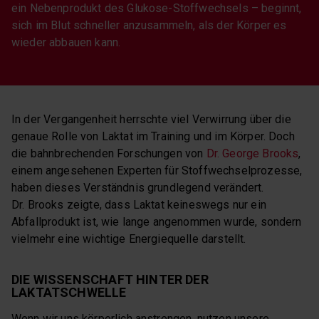
ein Nebenprodukt des Glukose-Stoffwechsels – beginnt,
sich im Blut schneller anzusammeln, als der Körper es
wieder abbauen kann.
In der Vergangenheit herrschte viel Verwirrung über die
genaue Rolle von Laktat im Training und im Körper. Doch
die bahnbrechenden Forschungen von
Dr
.
George Brooks
,
einem angesehenen Experten für Stoffwechselprozesse,
haben dieses Verständnis grundlegend verändert.
Dr. Brooks zeigte, dass Laktat keineswegs nur ein
Abfallprodukt ist, wie lange angenommen wurde, sondern
vielmehr eine wichtige Energiequelle darstellt.
DIE WISSENSCHAFT HINTER DER
LAKTATSCHWELLE
Wenn wir uns körperlich anstrengen, nutzen unsere