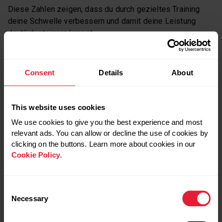
Diese Zahlen zeigen, dass du durch gezieltes Training
deine Schwelle verbessern und damit deine Leistung
deutlich steigern kannst.
Laktatmessungen sind mittlerweile ein zentraler
Consent
Details
About
Bestandteil des Trainings für Spitzenausdauerathlet:innen
geworden — besonders bei der berühmten norwegischen
Trainingsmethode, über die wir gleich noch genauer
This website uses cookies
sprechen. Dieser Ansatz setzt im Wesentlichen darauf,
über Jahre hinweg ein hohes Trainingsvolumen bei
We use cookies to give you the best experience and most
relevant ads. You can allow or decline the use of cookies by
niedriger Intensität aufzubauen, kombiniert mit den
clicking on the buttons. Learn more about cookies in our
sogenannten Double-Threshold-Einheiten, deren Intensität
Cookie Policy
.
genau durch Blutlaktatmessungen gesteuert wird.
DIE NORWEGISCHE METHODE ALS
Consent
Necessary
Selection
BEISPIEL FÜRS SCHWELLENTRAINING