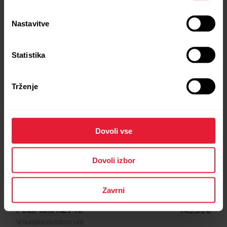
Nastavitve
Statistika
Trženje
Dovoli vse
Dovoli izbor
Zavrni
Polar Grit X2 Pro
749,90 €
Vrhunska outdoor ura