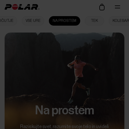
POČUTJE
VSE URE
NA PROSTEM
TEK
KOLESAR
Na prostem
Raziskujte svet, razumite svoje telo in uvideli