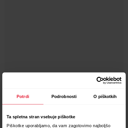
Potrdi
Podrobnosti
O piškotkih
Kolesarski nastavek za športne ure Polar
20,90 €
Ta spletna stran vsebuje piškotke
→
Podrobnosti
Piškotke uporabljamo, da vam zagotovimo najboljšo