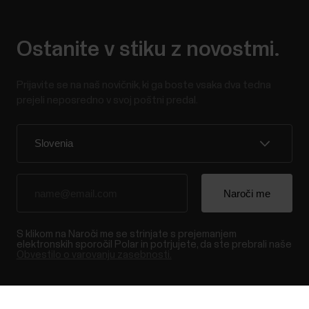
Ostanite v stiku z novostmi.
Prijavite se na naš novičnik, ki ga boste vsaka dva tedna
prejeli neposredno v svoj poštni predal.
S klikom na Naroči me se strinjate s prejemanjem
elektronskih sporočil Polar in potrjujete, da ste prebrali naše
Obvestilo o varovanju zasebnosti.
Izdelki
O Polar