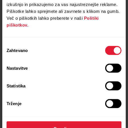
izkušnjo in prikazujemo za vas najustreznejše reklame.
Piškotke lahko sprejmete ali zavrnete s klikom na gumb.
Črna
Več o piškotkih lahko preberete v naši
Politiki
piškotkov.
Izbira
Zahtevano
soglasja
Nastavitve
Statistika
Trženje