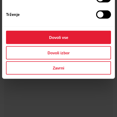
Trženje
Polar Vantage V3
599,90 €
Vrhunska ura za različne športe
Dovoli vse
→
Podrobnosti
Dovoli izbor
Sunrise Apricot
Zavrni