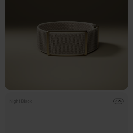
Night Black
-17%