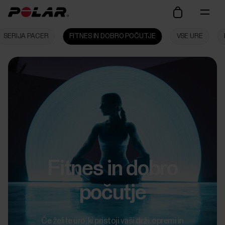
SERIJA PACER
FITNES IN DOBRO POČUTJE
VSE URE
Fitnes in dobro
počutje
Če želite uro, ki pristoji vaši drži, opremi in