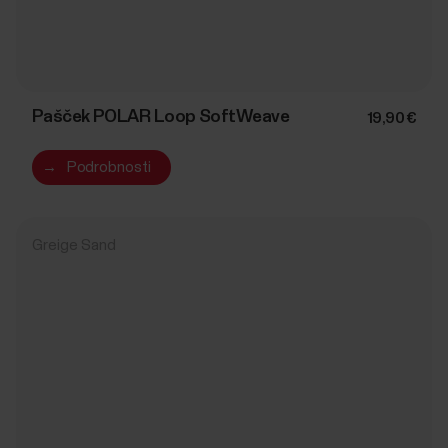
Pašček POLAR Loop SoftWeave
19,90 €
→
Podrobnosti
Greige Sand