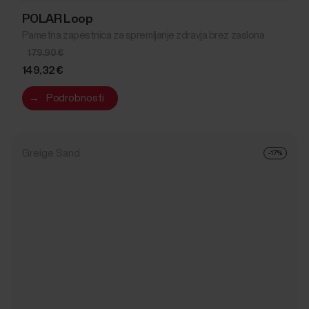
POLAR Loop
Pametna zapestnica za spremljanje zdravja brez zaslona
179,90 €
149,32 €
→
Podrobnosti
Greige Sand
-17%