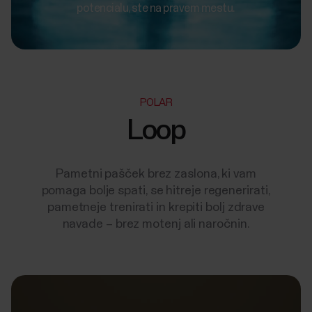
potencialu, ste na pravem mestu.
POLAR
Loop
Pametni pašček brez zaslona, ki vam
pomaga bolje spati, se hitreje regenerirati,
pametneje trenirati in krepiti bolj zdrave
navade – brez motenj ali naročnin.