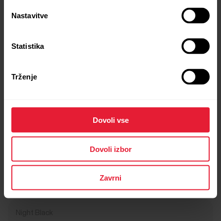
Nastavitve
Statistika
Trženje
POLAR Loop
Dovoli vse
Pametna zapestnica za spremljanje zdravja brez zaslona
179,90 €
Dovoli izbor
149,32 €
→
Podrobnosti
Zavrni
Night Black