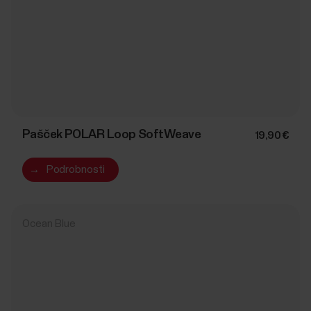
Pašček POLAR Loop SoftWeave
19,90 €
→
Podrobnosti
Ocean Blue