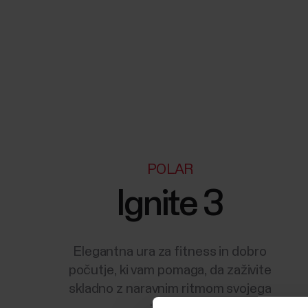
POLAR
Ignite 3
Elegantna ura za fitness in dobro
počutje, ki vam pomaga, da zaživite
skladno z naravnim ritmom svojega
telesa.