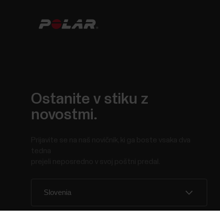
Ostanite v stiku z
novostmi.
Prijavite se na naš novičnik, ki ga boste vsaka dva
tedna
prejeli neposredno v svoj poštni predal.