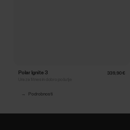
Polar Ignite 3
339,90 €
Ura za fitnes in dobro počutje
→
Podrobnosti