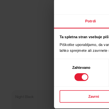
Potrdi
Ta spletna stran vsebuje pi
Piškotke uporabljamo, da va
lahko sprejmete ali zavrnete
Izbira
Zahtevano
soglasja
Zavrni
Night Black