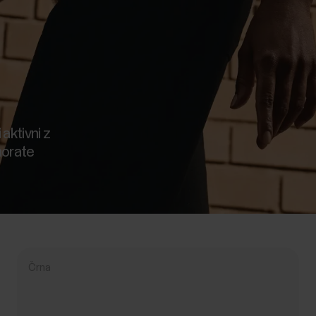
aktivni z
morate
Črna