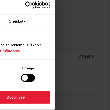
O piškotkih
znejše reklame. Piškotke
ki piškotkov.
Polar Ignite 3 Titanium
379,90 €
Ura za fitnes in dobro počutje
Trženje
→
Podrobnosti
Dovoli vse
Brown Copper