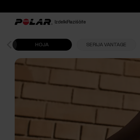
Izdelki
Raziščite
HOJA
SERIJA VANTAGE