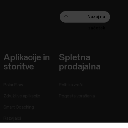
Nazaj na
začetek
Aplikacije in
Spletna
storitve
prodajalna
Polar Flow
Politika vračil
Združljive aplikacije
Pogosta vprašanja
Smart Coaching
Razvijalci