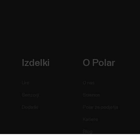
Izdelki
O Polar
Ure
O nas
Senzorji
Science
Dodatki
Polar za podjetja
Kariere
Blog