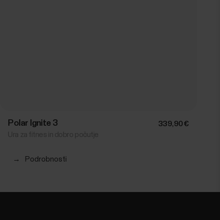
Polar Ignite 3
339,90 €
Ura za fitnes in dobro počutje
→
Podrobnosti