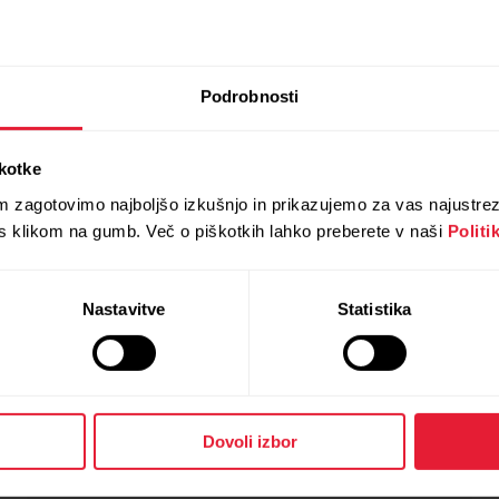
Podrobnosti
škotke
m zagotovimo najboljšo izkušnjo in prikazujemo za vas najustre
 s klikom na gumb. Več o piškotkih lahko preberete v naši
Politi
Polar Ignite 3 Braided Yarn
339,90 €
Ura za fitnes in dobro počutje
Nastavitve
Statistika
→
Podrobnosti
Dovoli izbor
Greige Sand