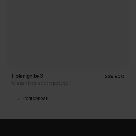
Polar Ignite 3
339,90 €
Ura za fitnes in dobro počutje
→
Podrobnosti