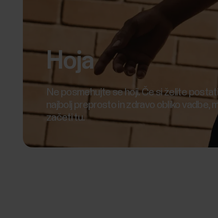
Hoja
Ne posmehujte se hoji. Če si želite postati 
najbolj preprosto in zdravo obliko vadbe, 
začeti tu.