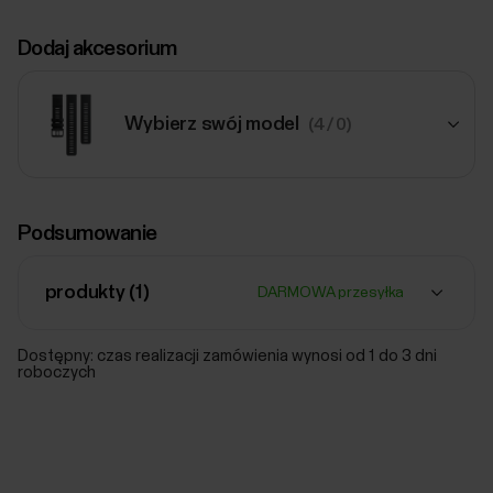
Dodaj akcesorium
Wybierz swój model
(4 / 0)
269,00 zł
Podsumowanie
Pasek do płatności, 20 mm
20mm
Czarny
produkty (
1
)
DARMOWA przesyłka
Dodaj
Dostępny: czas realizacji zamówienia wynosi od 1 do 3 dni
roboczych
239,00 zł
Polar pasek skórzany 20 mm
M/L
Sun-
Kissed
Dodaj