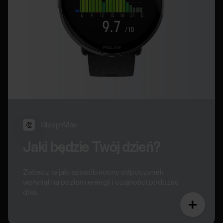
SleepWise
Jaki będzie Twój dzień?
Zobacz, w jaki sposób nocny odpoczynek
wpłynął na poziom energii i czujności podczas
dnia.