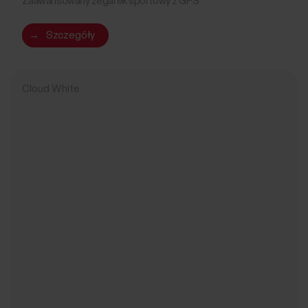
Zaawansowany zegarek sportowy z GPS
→
Szczegóły
Cloud White