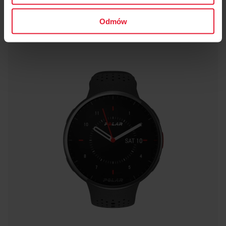
Odmów