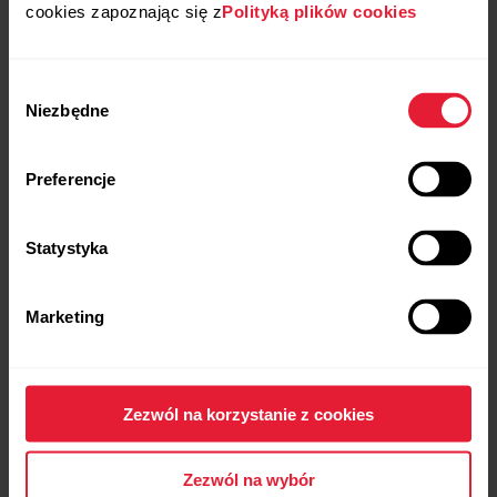
cookies zapoznając się z
Polityką plików cookies
Polar Pacer Pro
1469,00 zł
Wybór
Zaawansowany zegarek sportowy z GPS
Niezbędne
zgody
→
Szczegóły
Preferencje
Carbon Gray
Statystyka
Marketing
Zezwól na korzystanie z cookies
Zezwól na wybór