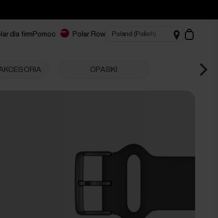
lar dla firm
Pomoc
Polar Flow
AKCESORIA
OPASKI