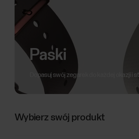
Paski
Dopasuj swój zegarek do każdej okazji i st
Wybierz swój produkt