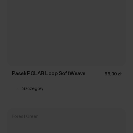
Pasek POLAR Loop SoftWeave
99,00 zł
→
Szczegóły
Forest Green