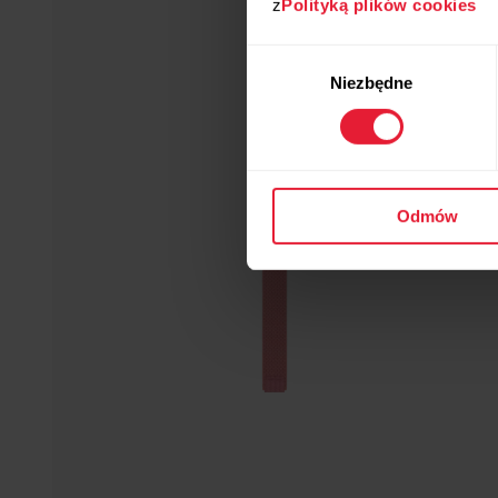
z
Polityką plików cookies
Wybór
Niezbędne
zgody
Odmów