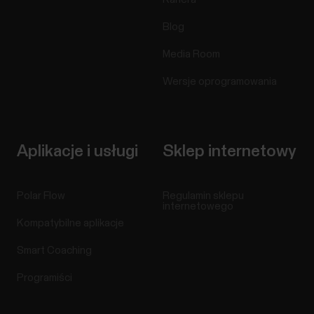
Blog
Media Room
Wersje oprogramowania
Aplikacje i usługi
Sklep internetowy
Polar Flow
Regulamin sklepu
internetowego
Kompatybilne aplikacje
Smart Coaching
Programiści