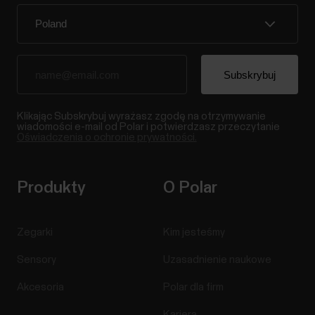
Klikając Subskrybuj wyrażasz zgodę na otrzymywanie
wiadomości e-mail od Polar i potwierdzasz przeczytanie
Oświadczenia o ochronie prywatności.
Produkty
O Polar
Zegarki
Kim jesteśmy
Sensory
Uzasadnienie naukowe
Akcesoria
Polar dla firm
Kariera