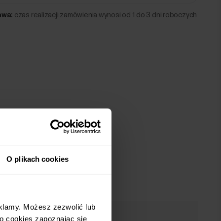
awa:
czas realizacji zamówienia wynosi od 1 do 3 dni roboczych
O plikach cookies
eklamy. Możesz zezwolić lub
 o cookies zapoznając się