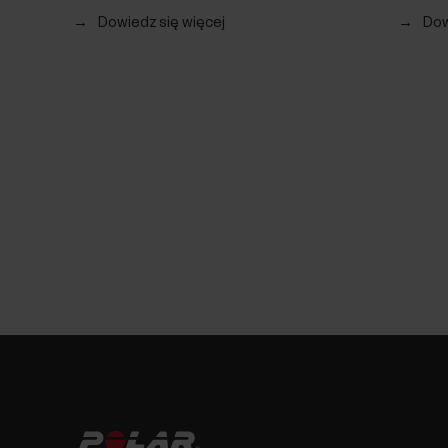
→
Dowiedz się więcej
→
Dow