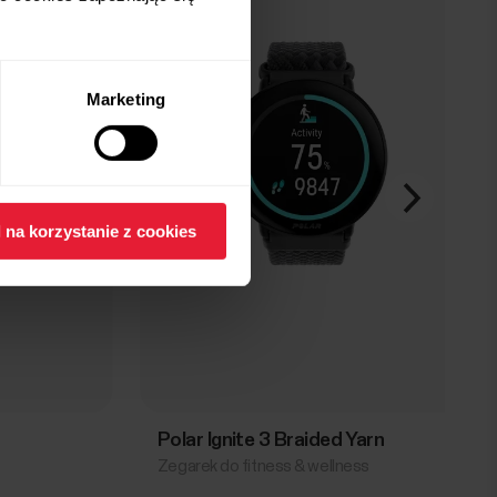
Marketing
 na korzystanie z cookies
Polar Ignite 3 Braided Yarn
Zegarek do fitness & wellness