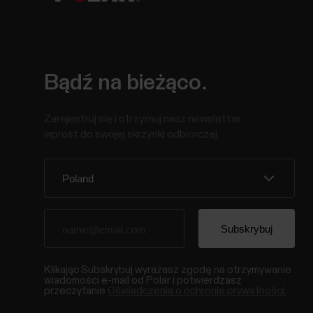
Bądź na bieżąco.
Zarejestruj się i otrzymuj nasz newsletter
wprost do swojej skrzynki odbiorczej.
Klikając Subskrybuj wyrażasz zgodę na otrzymywanie
wiadomości e-mail od Polar i potwierdzasz
przeczytanie
Oświadczenia o ochronie prywatności.