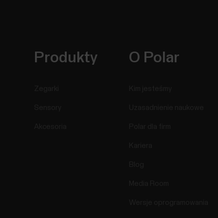
Produkty
O Polar
Zegarki
Kim jesteśmy
Sensory
Uzasadnienie naukowe
Akcesoria
Polar dla firm
Kariera
Blog
Media Room
Wersje oprogramowania