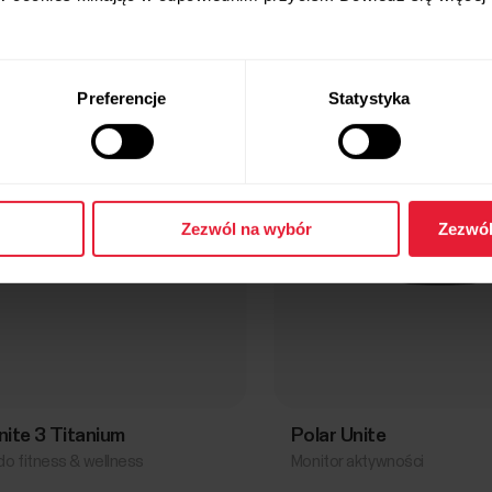
Preferencje
Statystyka
Zezwól na wybór
Zezwól
gnite 3 Titanium
Polar Unite
o fitness & wellness
Monitor aktywności