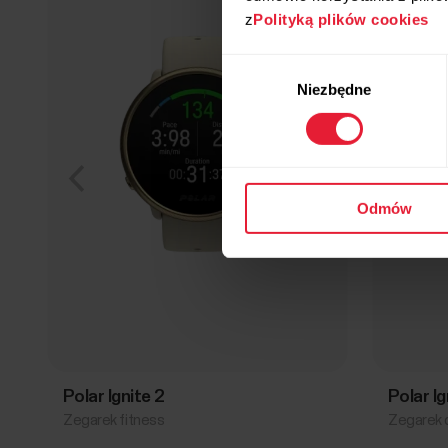
z
Polityką plików cookies
Wybór
Niezbędne
zgody
Odmów
Polar Ignite 2
Polar I
Zegarek fitness
Zegarek d