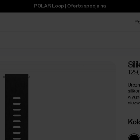
POLAR Loop | Oferta specjalna
Po
Sil
129,
Urozm
silik
wygod
niezw
Kol