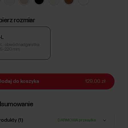
ierz rozmiar
-L
-L: obwód nadgarstka
25-220 mm
Dodaj do koszyka
129,00 zł
sumowanie
rodukty (
1
)
DARMOWA przesyłka