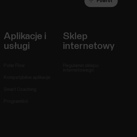
Powrót
Aplikacje i
Sklep
usługi
internetowy
Polar Flow
Regulamin sklepu
internetowego
Kompatybilne aplikacje
Smart Coaching
Programiści