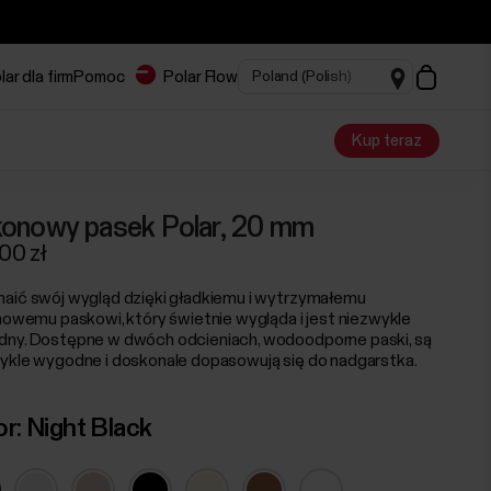
lar dla firm
Pomoc
Polar Flow
Kup teraz
ikonowy pasek Polar, 20 mm
00 zł
aić swój wygląd dzięki gładkiemu i wytrzymałemu
onowemu paskowi, który świetnie wygląda i jest niezwykle
ny. Dostępne w dwóch odcieniach, wodoodporne paski, są
ykle wygodne i doskonale dopasowują się do nadgarstka.
or:
Night Black