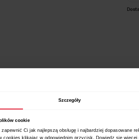
Dost
Kompatybilne produkty
Szczegóły
 plików cookie
zapewnić Ci jak najlepszą obsługę i najbardziej dopasowane r
w cookies klikając w odpowiednim przycisk. Dowiedz się więcej