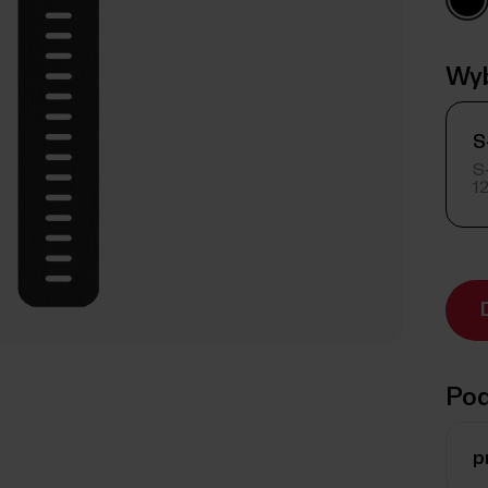
Wyb
S
S
1
Pod
p