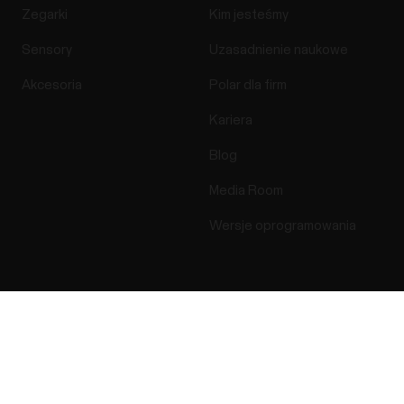
Zegarki
Kim jesteśmy
Sensory
Uzasadnienie naukowe
Akcesoria
Polar dla firm
Kariera
Blog
Media Room
Wersje oprogramowania
Aplikacje i usługi
Sklep internetowy
Success! ##
Polar Flow
Regulamin sklepu
internetowego