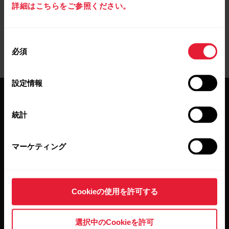
詳細はこちらをご参照ください。
同
必須
意
の
選
設定情報
択
統計
マーケティング
最新情報をニュースレター
で
Cookieの使用を許可する
隔週ごとのニュースレターで、最新情報をキャッチ。
直接メールで受け取ることができます。
選択中のCookieを許可