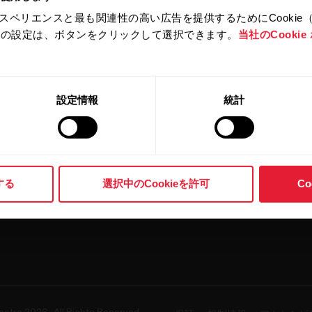
科学
スペリエンスと最も関連性の高い広告を提供するためにCookie
アクセサリー
拒否の設定は、ボタンをクリックして選択できます。
当社のCooki
ビジネス向けPolar
ブログ
プレスリリース
設定情報
統計
メディア掲載
ソフトウェアリリース
する
選択中のCookieを許可
C