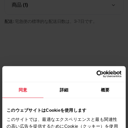
商品 (
1
)
配送:
宅急便の標準的な配送日数は、3-7日です。
対応製品
同意
詳細
概要
このウェブサイトはCookieを使用します
このサイトでは、最適なエクスペリエンスと最も関連性
の高い広告を提供するためにCookie（クッキー）を使用