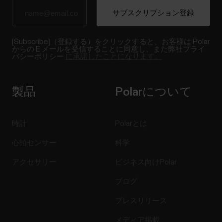
[Subscribe]（登録する）をクリックすると、お客様は Polar
からの E メールを受信することに同意し、また弊社プライ
バシーポリシー
に承諾したことになります。
製品
Polarについて
時計
Polarとは
心拍センサー
科学
アクセサリー
ビジネス向けPolar
ブログ
プレスリリース
メディア掲載