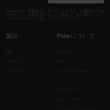
[Subscribe]（登録する）をクリックすると、お客様は Polar
からの E メールを受信することに同意し、また弊社プライ
バシーポリシー
に承諾したことになります。
製品
Polarについて
時計
Polarとは
心拍センサー
科学
アクセサリー
ビジネス向けPolar
ブログ
プレスリリース
メディア掲載
ソフトウェアリリース