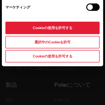
マーケティング
隔週ごとのニュースレターで、最新情報をキャッチ。
直接メールで受け取ることができます。
Cookieの使用を許可する
選択中のCookieを許可
Cookieの使用を許可する
[Subscribe]（登録する）をクリックすると、お客様は Polar
からの E メールを受信することに同意し、また弊社プライ
バシーポリシー
に承諾したことになります。
製品
Polarについて
時計
Polarとは