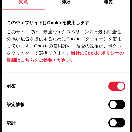
同意
詳細
概要
このウェブサイトはCookieを使用します
このサイトでは、最適なエクスペリエンスと最も関連性
の高い広告を提供するためにCookie（クッキー）を使用
しています。Cookieの使用許可・拒否の設定は、ボタン
をクリックして選択できます。
当社のCookie ポリシーの
詳細はこちらをご参照ください。
同
必須
意
の
選
設定情報
択
最新情報をニュースレター
統計
で