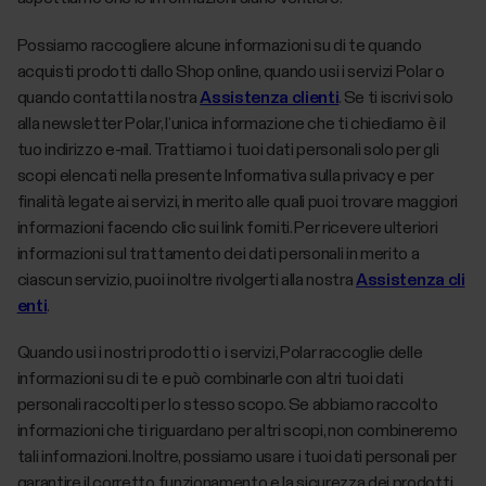
Possiamo raccogliere alcune informazioni su di te quando
acquisti prodotti dallo Shop online, quando usi i servizi Polar o
quando contatti la nostra
Assistenza clienti
. Se ti iscrivi solo
alla newsletter Polar, l’unica informazione che ti chiediamo è il
tuo indirizzo e-mail. Trattiamo i tuoi dati personali solo per gli
scopi elencati nella presente Informativa sulla privacy e per
finalità legate ai servizi, in merito alle quali puoi trovare maggiori
informazioni facendo clic sui link forniti. Per ricevere ulteriori
informazioni sul trattamento dei dati personali in merito a
ciascun servizio, puoi inoltre rivolgerti alla nostra
Assistenza cli
enti
.
Quando usi i nostri prodotti o i servizi, Polar raccoglie delle
informazioni su di te e può combinarle con altri tuoi dati
personali raccolti per lo stesso scopo. Se abbiamo raccolto
informazioni che ti riguardano per altri scopi, non combineremo
tali informazioni. Inoltre, possiamo usare i tuoi dati personali per
garantire il corretto funzionamento e la sicurezza dei prodotti