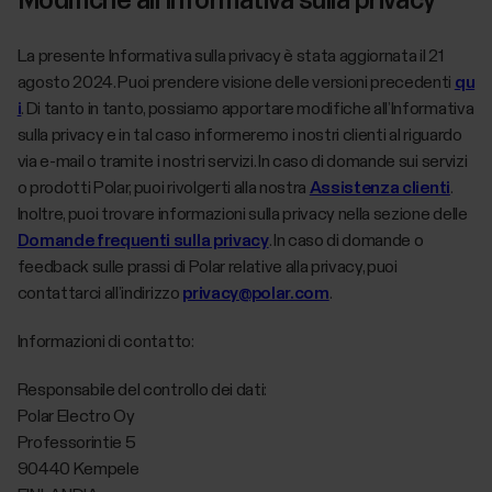
Modifiche all’Informativa sulla privacy
La presente Informativa sulla privacy è stata aggiornata il 21
agosto 2024. Puoi prendere visione delle versioni precedenti
qu
i
. Di tanto in tanto, possiamo apportare modifiche all’Informativa
sulla privacy e in tal caso informeremo i nostri clienti al riguardo
via e-mail o tramite i nostri servizi. In caso di domande sui servizi
o prodotti Polar, puoi rivolgerti alla nostra
Assistenza clienti
.
Inoltre, puoi trovare informazioni sulla privacy nella sezione delle
Domande frequenti sulla privacy
. In caso di domande o
feedback sulle prassi di Polar relative alla privacy, puoi
contattarci all’indirizzo
privacy@polar.com
.
Informazioni di contatto:
Responsabile del controllo dei dati:
Polar Electro Oy
Professorintie 5
90440 Kempele