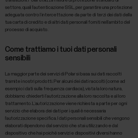
transazioni. Polar utilizza misure di protezione standard di
settore, quali l’autenticazione SSL, per garantire una protezione
adeguata contro l’intercettazione da parte di terzi dei dati della
tua carta di credito e di altri dati personali forniti nell’ambito del
processo di acquisto.
Come trattiamo i tuoi dati personali
sensibili
La maggior parte dei servizi di Polar si basa sui dati raccolti
tramite i nostri prodotti. Per alcuni dei dati raccolti (come ad
esempio i dati sulla frequenza cardiaca), vista la loro natura,
dobbiamo chiederti l’autorizzazione alla loro raccolta e al loro
trattamento. L’autorizzazione viene richiesta a parte per ogni
servizio che elabora dei dati per i quali è necessaria
l’autorizzazione specifica. I dati personali sensibili che vengono
elaborati dipendono dal servizio che stai utilizzando e dal
dispositivo che hai poiché servizi e dispositivi diversi hanno