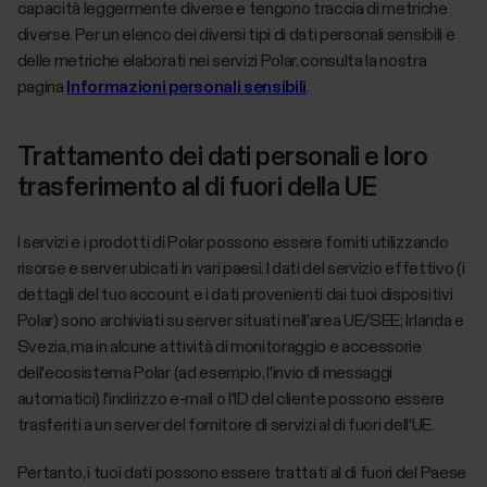
capacità leggermente diverse e tengono traccia di metriche
diverse. Per un elenco dei diversi tipi di dati personali sensibili e
delle metriche elaborati nei servizi Polar, consulta la nostra
pagina
Informazioni personali sensibili
.
Trattamento dei dati personali e loro
trasferimento al di fuori della UE
I servizi e i prodotti di Polar possono essere forniti utilizzando
risorse e server ubicati in vari paesi. I dati del servizio effettivo (i
dettagli del tuo account e i dati provenienti dai tuoi dispositivi
Polar) sono archiviati su server situati nell'area UE/SEE; Irlanda e
Svezia, ma in alcune attività di monitoraggio e accessorie
dell'ecosistema Polar (ad esempio, l'invio di messaggi
automatici) l'indirizzo e-mail o l'ID del cliente possono essere
trasferiti a un server del fornitore di servizi al di fuori dell'UE.
Pertanto, i tuoi dati possono essere trattati al di fuori del Paese