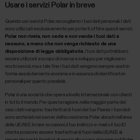
Usare i servizi Polar in breve
Quando usi i servizi Polar, raccogliamo i tuoi dati personali. I dati
sono utilizzati esclusivamente per poterti offrire questi servizi.
Polar non rivela, non cede e non vende i tuoi dati a
nessuno, a meno che non venga richiesto da una
disposizione di legge obbligatoria.
I tuoi dati potrebbero
essere utilizzati a scopo di ricerca e sviluppo per migliorare i
nostri servizi, ma a tale fine i tuoi dati vengono sempre usati in
forma assolutamente anonima e in assenza di identificatori
personali per quanto possibile.
Polar è una società che opera a livello internazionale con clienti
in tutto il mondo. Per questa ragione, nella maggior parte dei
casi, i dati vengono trasferiti al di fuori del tuo Paese. I tuoi dati
sono archiviati nei server dell’ecosistema Polar ubicati nell’area
della UE/AEE. In rare occasioni, il tuo indirizzo e-mail o il tuo ID
utente possono essere trasferiti al di fuori della UE/AEE ai
server dei nostri fornitori di servizi allo scopo di inviare notifiche