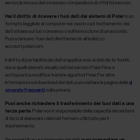
servizi, la revoca del consenso ci impedisce di offrirti il servizio.
Hai il diritto di ricevere i tuoi dati dai sistemi di Polar
in un
formato leggibile al computer nei casi in cui il trattamento dei
dati si basa sul tuo consenso o sull’esecuzione di un accordo.
Puoi scaricare i tuoi dati direttamente all’indirizzo
account.polar.com.
Il diritto di portabilità dei dati si applica solo ai dati da te forniti,
non a quelli derivati visualizzati nel servizio Polar Flow e
sottoposti a modifica tramite algoritmi Polar. Per altre
informazioni sul download dei dati, puoi visitare la pagina delle
d
omande frequenti
sulla privacy.
Puoi anche richiedere il trasferimento dei tuoi dati a una
terza parte
. Polar non è responsabile della capacità dei sistemi
di terzi di elaborare i dati nel formato utilizzato per il
trasferimento.
Se sospetti un uso improprio dei dati,
puoi presentare un