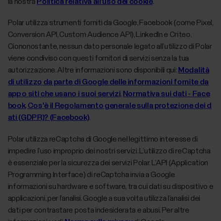
la nostra
Politica relativa all’uso dei cookie
.
Polar utilizza strumenti forniti da Google, Facebook (come Pixel,
Conversion API, Custom Audience API), LinkedIn e Criteo.
Ciononostante, nessun dato personale legato all’utilizzo di Polar
viene condiviso con questi fornitori di servizi senza la tua
autorizzazione. Altre informazioni sono disponibili qui:
Modalità
di utilizzo da parte di Google delle informazioni fornite da
app o siti che usano i suoi servizi
,
Normativa sui dati - Face
book
,
Cos'è il Regolamento generale sulla protezione dei d
ati (GDPR)? (Facebook)
.
Polar utilizza reCaptcha di Google nel legittimo interesse di
impedire l’uso improprio dei nostri servizi. L’utilizzo di reCaptcha
è essenziale per la sicurezza dei servizi Polar. L’API (Application
Programming Interface) di reCaptcha invia a Google
informazioni su hardware e software, tra cui dati su dispositivo e
applicazioni, per l’analisi. Google a sua volta utilizza l’analisi dei
dati per contrastare posta indesiderata e abusi. Per altre