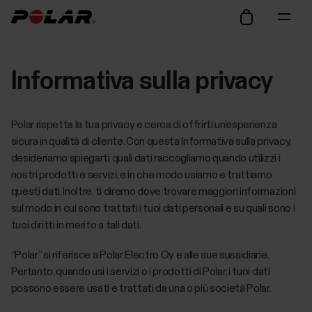
Informativa sulla privacy
Polar rispetta la tua privacy e cerca di offrirti un’esperienza
sicura in qualità di cliente. Con questa Informativa sulla privacy,
desideriamo spiegarti quali dati raccogliamo quando utilizzi i
nostri prodotti e servizi, e in che modo usiamo e trattiamo
questi dati. Inoltre, ti diremo dove trovare maggiori informazioni
sul modo in cui sono trattati i tuoi dati personali e su quali sono i
tuoi diritti in merito a tali dati.
“Polar” si riferisce a Polar Electro Oy e alle sue sussidiarie.
Pertanto, quando usi i servizi o i prodotti di Polar, i tuoi dati
possono essere usati e trattati da una o più società Polar.