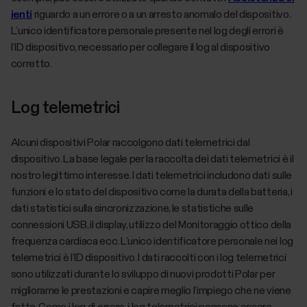
ienti
riguardo a un errore o a un arresto anomalo del dispositivo.
L’unico identificatore personale presente nel log degli errori è
l’ID dispositivo, necessario per collegare il log al dispositivo
corretto.
Log telemetrici
Alcuni dispositivi Polar raccolgono dati telemetrici dal
dispositivo. La base legale per la raccolta dei dati telemetrici è il
nostro legittimo interesse. I dati telemetrici includono dati sulle
funzioni e lo stato del dispositivo come la durata della batteria, i
dati statistici sulla sincronizzazione, le statistiche sulle
connessioni USB, il display, utilizzo del Monitoraggio ottico della
frequenza cardiaca ecc. L’unico identificatore personale nei log
telemetrici è l’ID dispositivo. I dati raccolti con i log telemetrici
sono utilizzati durante lo sviluppo di nuovi prodotti Polar per
migliorarne le prestazioni e capire meglio l’impiego che ne viene