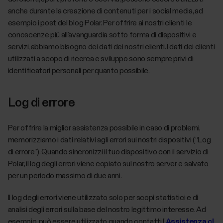
anche durante la creazione di contenuti per i social media, ad
esempio i post del blog Polar. Per offrire ai nostri clienti le
conoscenze più all’avanguardia sotto forma di dispositivi e
servizi, abbiamo bisogno dei dati dei nostri clienti. I dati dei clienti
utilizzati a scopo di ricerca e sviluppo sono sempre privi di
identificatori personali per quanto possibile.
Log di errore
Per offrire la miglior assistenza possibile in caso di problemi,
memorizziamo i dati relativi agli errori sui nostri dispositivi (“Log
di errore”). Quando sincronizzi il tuo dispositivo con il servizio di
Polar, il log degli errori viene copiato sul nostro server e salvato
per un periodo massimo di due anni.
Il log degli errori viene utilizzato solo per scopi statistici e di
analisi degli errori sulla base del nostro legittimo interesse. Ad
esempio, può essere utilizzato quando contatti l’
Assistenza cl