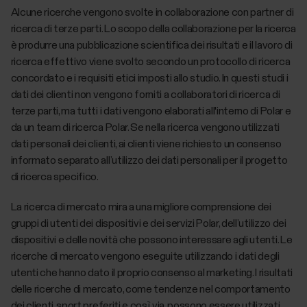
Alcune ricerche vengono svolte in collaborazione con partner di
ricerca di terze parti. Lo scopo della collaborazione per la ricerca
è produrre una pubblicazione scientifica dei risultati e il lavoro di
ricerca effettivo viene svolto secondo un protocollo di ricerca
concordato e i requisiti etici imposti allo studio. In questi studi i
dati dei clienti non vengono forniti a collaboratori di ricerca di
terze parti, ma tutti i dati vengono elaborati all'interno di Polar e
da un team di ricerca Polar. Se nella ricerca vengono utilizzati
dati personali dei clienti, ai clienti viene richiesto un consenso
informato separato all’utilizzo dei dati personali per il progetto
di ricerca specifico.
La ricerca di mercato mira a una migliore comprensione dei
gruppi di utenti dei dispositivi e dei servizi Polar, dell’utilizzo dei
dispositivi e delle novità che possono interessare agli utenti. Le
ricerche di mercato vengono eseguite utilizzando i dati degli
utenti che hanno dato il proprio consenso al marketing. I risultati
delle ricerche di mercato, come tendenze nel comportamento
dei clienti, sport preferiti e così via, possono essere utilizzati