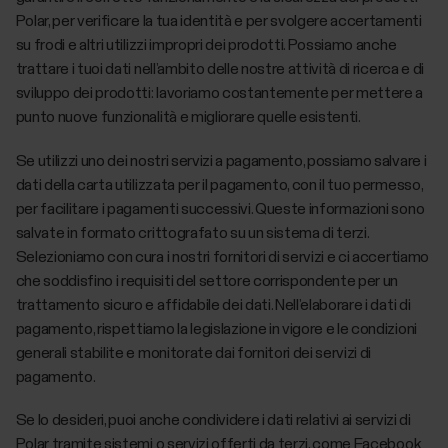
Polar, per verificare la tua identità e per svolgere accertamenti
su frodi e altri utilizzi impropri dei prodotti. Possiamo anche
trattare i tuoi dati nell’ambito delle nostre attività di ricerca e di
sviluppo dei prodotti: lavoriamo costantemente per mettere a
punto nuove funzionalità e migliorare quelle esistenti.
Se utilizzi uno dei nostri servizi a pagamento, possiamo salvare i
dati della carta utilizzata per il pagamento, con il tuo permesso,
per facilitare i pagamenti successivi. Queste informazioni sono
salvate in formato crittografato su un sistema di terzi.
Selezioniamo con cura i nostri fornitori di servizi e ci accertiamo
che soddisfino i requisiti del settore corrispondente per un
trattamento sicuro e affidabile dei dati. Nell’elaborare i dati di
pagamento, rispettiamo la legislazione in vigore e le condizioni
generali stabilite e monitorate dai fornitori dei servizi di
pagamento.
Se lo desideri, puoi anche condividere i dati relativi ai servizi di
Polar tramite sistemi o servizi offerti da terzi, come Facebook