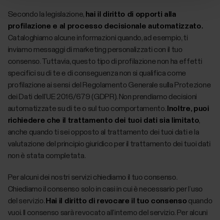
Secondo la legislazione,
hai il diritto di opporti alla
profilazione e al processo decisionale automatizzato.
Cataloghiamo alcune informazioni quando, ad esempio, ti
inviamo messaggi di marketing personalizzati con il tuo
consenso. Tuttavia, questo tipo di profilazione non ha effetti
specifici su di te e di conseguenza non si qualifica come
profilazione ai sensi del Regolamento Generale sulla Protezione
dei Dati dell’UE 2016/679 (GDPR). Non prendiamo decisioni
automatizzate su di te o sul tuo comportamento.
Inoltre, puoi
richiedere che il trattamento dei tuoi dati sia limitato
,
anche quando ti sei opposto al trattamento dei tuoi dati e la
valutazione del principio giuridico per il trattamento dei tuoi dati
non è stata completata.
Per alcuni dei nostri servizi chiediamo il tuo consenso.
Chiediamo il consenso solo in casi in cui è necessario per l’uso
del servizio.
Hai il diritto di revocare il tuo consenso
quando
vuoi. Il consenso sarà revocato all’interno del servizio. Per alcuni