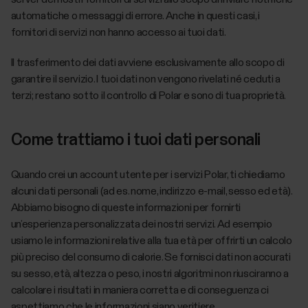
automatiche o messaggi di errore. Anche in questi casi, i
fornitori di servizi non hanno accesso ai tuoi dati.
Il trasferimento dei dati avviene esclusivamente allo scopo di
garantire il servizio. I tuoi dati non vengono rivelati né ceduti a
terzi; restano sotto il controllo di Polar e sono di tua proprietà.
Come trattiamo i tuoi dati personali
Quando crei un account utente per i servizi Polar, ti chiediamo
alcuni dati personali (ad es. nome, indirizzo e-mail, sesso ed età).
Abbiamo bisogno di queste informazioni per fornirti
un’esperienza personalizzata dei nostri servizi. Ad esempio
usiamo le informazioni relative alla tua età per offrirti un calcolo
più preciso del consumo di calorie. Se fornisci dati non accurati
su sesso, età, altezza o peso, i nostri algoritmi non riusciranno a
calcolare i risultati in maniera corretta e di conseguenza ci
aspettiamo che le informazioni siano veritiere.