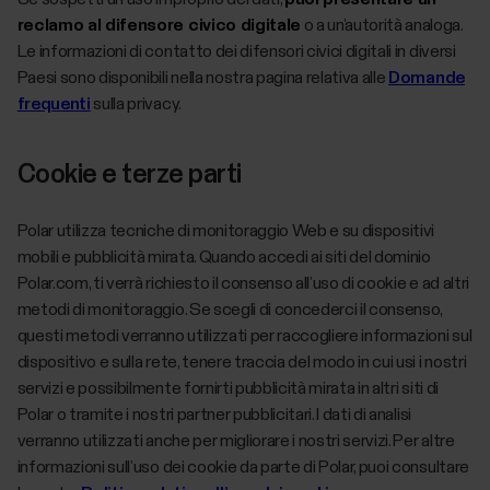
reclamo al difensore civico digitale
o a un’autorità analoga.
Le informazioni di contatto dei difensori civici digitali in diversi
Paesi sono disponibili nella nostra pagina relativa alle
Domande
frequenti
sulla privacy.
Cookie e terze parti
Polar utilizza tecniche di monitoraggio Web e su dispositivi
mobili e pubblicità mirata. Quando accedi ai siti del dominio
Polar.com, ti verrà richiesto il consenso all’uso di cookie e ad altri
metodi di monitoraggio. Se scegli di concederci il consenso,
questi metodi verranno utilizzati per raccogliere informazioni sul
dispositivo e sulla rete, tenere traccia del modo in cui usi i nostri
servizi e possibilmente fornirti pubblicità mirata in altri siti di
Polar o tramite i nostri partner pubblicitari. I dati di analisi
verranno utilizzati anche per migliorare i nostri servizi. Per altre
informazioni sull’uso dei cookie da parte di Polar, puoi consultare