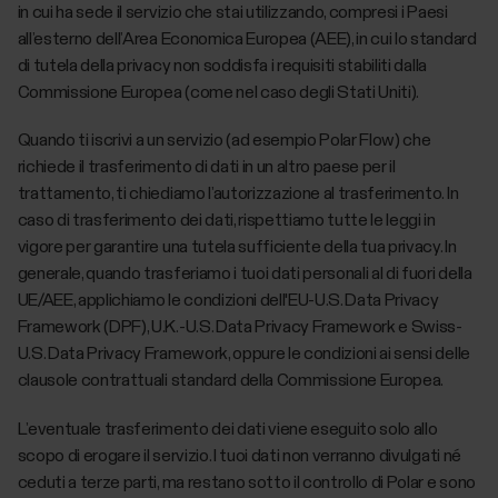
in cui ha sede il servizio che stai utilizzando, compresi i Paesi
all’esterno dell’Area Economica Europea (AEE), in cui lo standard
di tutela della privacy non soddisfa i requisiti stabiliti dalla
Commissione Europea (come nel caso degli Stati Uniti).
Quando ti iscrivi a un servizio (ad esempio Polar Flow) che
richiede il trasferimento di dati in un altro paese per il
trattamento, ti chiediamo l’autorizzazione al trasferimento. In
caso di trasferimento dei dati, rispettiamo tutte le leggi in
vigore per garantire una tutela sufficiente della tua privacy. In
generale, quando trasferiamo i tuoi dati personali al di fuori della
UE/AEE, applichiamo le condizioni dell'EU-U.S. Data Privacy
Framework (DPF), U.K.-U.S. Data Privacy Framework e Swiss-
U.S. Data Privacy Framework, oppure le condizioni ai sensi delle
clausole contrattuali standard della Commissione Europea.
L’eventuale trasferimento dei dati viene eseguito solo allo
scopo di erogare il servizio. I tuoi dati non verranno divulgati né
ceduti a terze parti, ma restano sotto il controllo di Polar e sono