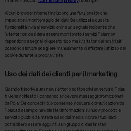
informazioni, vedi
Norme sulla privacy
di Google.
Alcuni browser Internet includono una funzionalità che
impedisce il monitoraggio dei dati. Se utilizzata, questa
funzionalità invia al servizio online un segnale indicante che
l’utente non desidera essere monitorato. I servizi Polar non
rispondono a segnali di questo tipo, ma i visitatori dei nostri siti
possono sempre scegliere manualmente di rifiutare l’utilizzo dei
cookie durante la propria visita.
Uso dei dati dei clienti per il marketing
Quando ti iscrivi a una newsletter o sottoscrivi un servizio Polar,
ti viene richiesto il consenso a ricevere messaggi promozionali
da Polar. Se concedi il tuo consenso, riceverai comunicazioni da
Polar, ad esempio newsletter, informazioni su nuovi prodotti e
servizi o pubblicità mirata sui social media. Inoltre, i tuoi dati
potrebbero essere aggiunti a un gruppo di destinatari