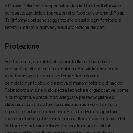
o Strava. Polar non è responsabile dei dati trasferiti altrove o
dell’esattezza delle informazioni al di fuori del sistema di Polar.
Tali informazioni sono soggette alle prassi di ogni fornitore di
servizi in merito alla privacy e alla protezione dei dati.
Protezione
Esistono sempre dei rischi associati alla fornitura di dati
personali, sia di persona, telefonicamente, via Internet o con
altre tecnologie, e nessun sistema o tecnologia è
completamente sicuro o a prova di manomissione o di hacker.
Polar adotta misure di sicurezza tecniche e organizzative, come
la crittografia, e precauzioni adeguate per raccogliere ed
elaborare i dati ed evitare l’accesso non autorizzato e l’uso
improprio dei tuoi dati personali. Se i siti di Polar supportano
transazioni online, utilizzano le misure di protezione standard di
settore per tutelare la riservatezza e la sicurezza di tali