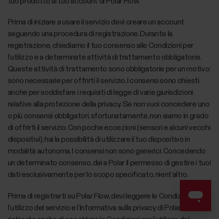
tuo prodotto al tuo account di Polar Flow.
Prima di iniziare a usare il servizio devi creare un account
seguendo una procedura di registrazione. Durante la
registrazione, chiediamo il tuo consenso alle Condizioni per
l’utilizzo e a determinate attività di trattamento obbligatorie.
Queste attività di trattamento sono obbligatorie per un motivo:
sono necessarie per offrirti il servizio. I consensi sono chiesti
anche per soddisfare i requisiti di legge di varie giurisdizioni
relative alla protezione della privacy. Se non vuoi concedere uno
o più consensi obbligatori, sfortunatamente, non siamo in grado
di offrirti il servizio. Con poche eccezioni (sensori e alcuni vecchi
dispositivi), hai la possibilità di utilizzare il tuo dispositivo in
modalità autonoma. I consensi non sono generici. Concedendo
un determinato consenso, dai a Polar il permesso di gestire i tuoi
dati esclusivamente per lo scopo specificato, nient’altro.
Prima di registrarti su Polar Flow, devi leggere le Condizioni per
l’utilizzo del servizio e l’Informativa sulla privacy di Polar. Ti sarà