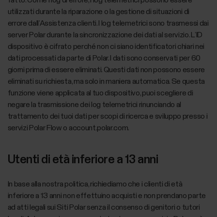
fatto. Come i log di errore, i log telemetrici possono essere
utilizzati durante la riparazione o la gestione di situazioni di
errore dall’Assistenza clienti. I log telemetrici sono trasmessi dai
server Polar durante la sincronizzazione dei dati al servizio. L’ID
dispositivo è cifrato perché non ci siano identificatori chiari nei
dati processati da parte di Polar. I dati sono conservati per 60
giorni prima di essere eliminati. Questi dati non possono essere
eliminati su richiesta, ma solo in maniera automatica. Se questa
funzione viene applicata al tuo dispositivo, puoi scegliere di
negare la trasmissione dei log telemetrici rinunciando al
trattamento dei tuoi dati per scopi di ricerca e sviluppo presso i
servizi Polar Flow o account.polar.com.
Utenti di età inferiore a 13 anni
In base alla nostra politica, richiediamo che i clienti di età
inferiore a 13 anni non effettuino acquisti e non prendano parte
ad atti legali sui Siti Polar senza il consenso di genitori o tutori