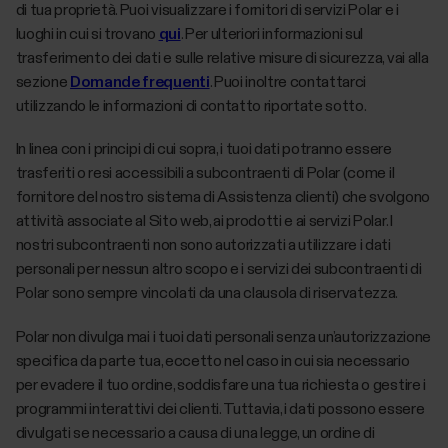
di tua proprietà. Puoi visualizzare i fornitori di servizi Polar e i
luoghi in cui si trovano
qui
. Per ulteriori informazioni sul
trasferimento dei dati e sulle relative misure di sicurezza, vai alla
sezione
Domande frequenti
. Puoi inoltre contattarci
utilizzando le informazioni di contatto riportate sotto.
In linea con i principi di cui sopra, i tuoi dati potranno essere
trasferiti o resi accessibili a subcontraenti di Polar (come il
fornitore del nostro sistema di Assistenza clienti) che svolgono
attività associate al Sito web, ai prodotti e ai servizi Polar. I
nostri subcontraenti non sono autorizzati a utilizzare i dati
personali per nessun altro scopo e i servizi dei subcontraenti di
Polar sono sempre vincolati da una clausola di riservatezza.
Polar non divulga mai i tuoi dati personali senza un’autorizzazione
specifica da parte tua, eccetto nel caso in cui sia necessario
per evadere il tuo ordine, soddisfare una tua richiesta o gestire i
programmi interattivi dei clienti. Tuttavia, i dati possono essere
divulgati se necessario a causa di una legge, un ordine di