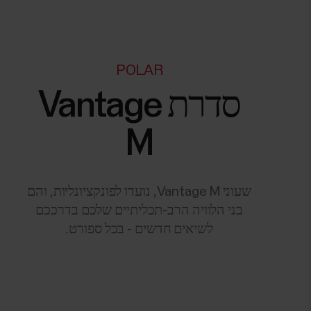
POLAR
סדרת Vantage
M
שעוני Vantage M, נועדו לפונקציונליות, והם
בני הלוויה הרב-תכליתיים שלכם בדרככם
לשיאים חדשים - בכל ספורט.