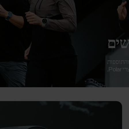
שים
התוספות
Po.