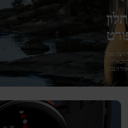
לון
ורט
 רצוי. אם
 לכאלה –
ור הנכון.