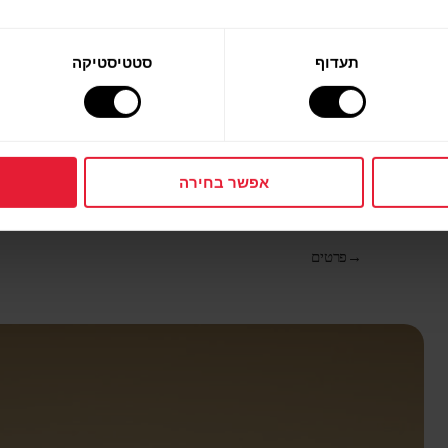
תעדוף
סטטיסטיקה
אפשר בחירה
Polar Vantage V3
שעון מולטי-ספורט מתקדם
→
פרטים