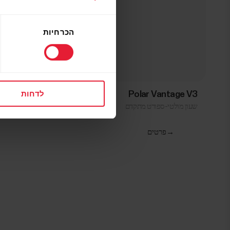
בחירת
הכרחיות
הסכמה
לדחות
Polar Vantage V3
שעון מולטי-ספורט מתקדם
→
פרטים