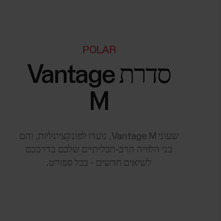
POLAR
סדרת Vantage
M
שעוני Vantage M, נועדו לפונקציונליות, והם
בני הלוויה הרב-תכליתיים שלכם בדרככם
לשיאים חדשים - בכל ספורט.