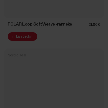
POLAR Loop SoftWeave ‑ranneke
21,00 €
→
Lisätiedot
Nordic Teal