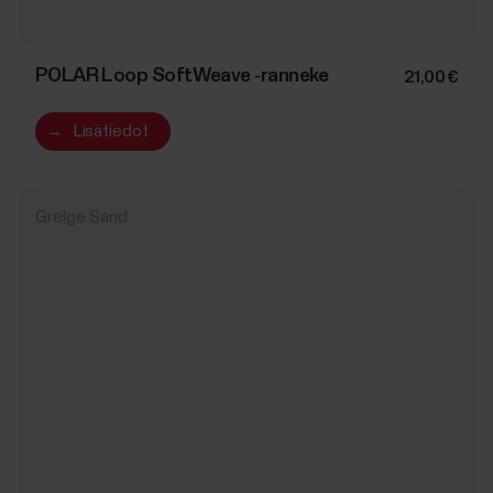
POLAR Loop SoftWeave ‑ranneke
21,00 €
→
Lisätiedot
Greige Sand