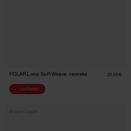
POLAR Loop SoftWeave ‑ranneke
21,00 €
→
Lisätiedot
Brown Copper