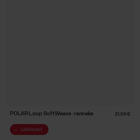
POLAR Loop SoftWeave ‑ranneke
21,00 €
→
Lisätiedot