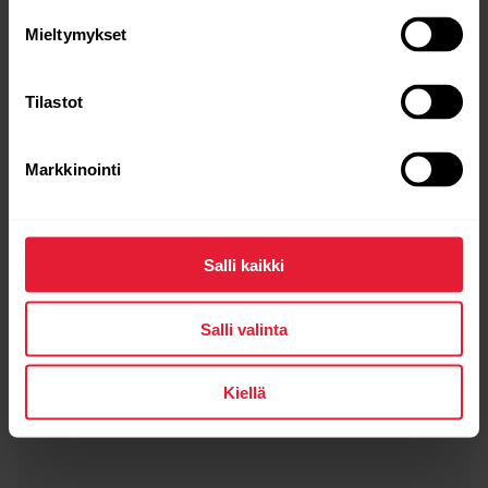
Mieltymykset
Tilastot
Markkinointi
POLAR Loop SoftWeave ‑ranneke
21,00 €
→
Lisätiedot
Salli kaikki
Salli valinta
Orange Flame
Kiellä