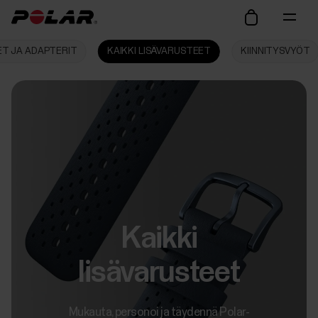
ET JA ADAPTERIT
KAIKKI LISÄVARUSTEET
KIINNITYSVYÖT
Kaikki
lisävarusteet
Mukauta, personoi ja täydennä Polar-