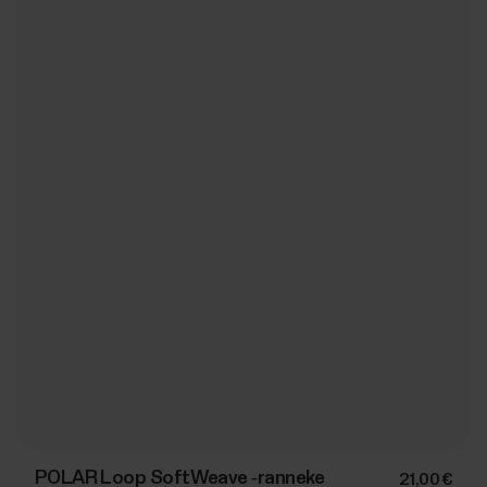
POLAR Loop SoftWeave ‑ranneke
21,00 €