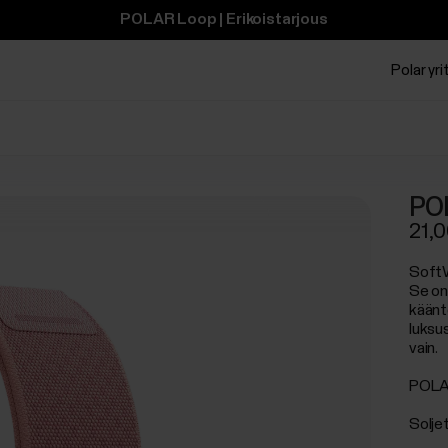
POLAR Loop | Erikoistarjous
Polar yrit
POL
21,0
SoftW
Se on
käänte
luksu
vain.
POLAR
Solje