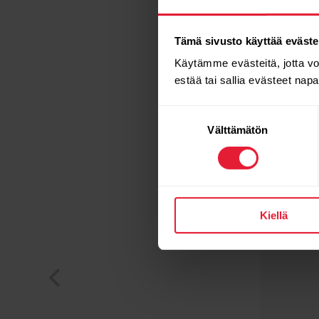
Tämä sivusto käyttää eväste
Käytämme evästeitä, jotta v
estää tai sallia evästeet nap
Suostumuksen
Välttämätön
valinta
Kiellä