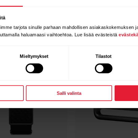
Yhteensopivat tuotteet
itä
oimme tarjota sinulle parhaan mahdollisen asiakaskokemuksen j
auttamalla haluamaasi vaihtoehtoa. Lue lisää evästeistä
evästek
Mieltymykset
Tilastot
Salli valinta