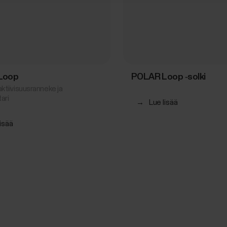
Loop
POLAR Loop ‑solki
ktiivisuusranneke ja
ari
→
Lue lisää
lisää