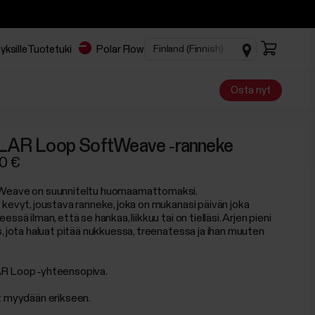
yksille
Tuotetuki
Polar Flow
Osta nyt
AR Loop SoftWeave ‑ranneke
0 €
eave on suunniteltu huomaamattomaksi.
 kevyt, joustava ranneke, joka on mukanasi päivän joka
essä ilman, että se hankaa, liikkuu tai on tielläsi. Arjen pieni
s, jota haluat pitää nukkuessa, treenatessa ja ihan muuten
 Loop ‑yhteensopiva.
t myydään erikseen.