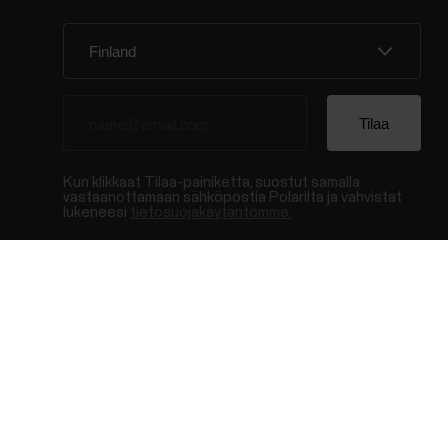
Kun klikkaat Tilaa-painiketta, suostut samalla
vastaanottamaan sähköpostia Polarilta ja vahvistat
lukeneesi
tietosuojakäytäntömme.