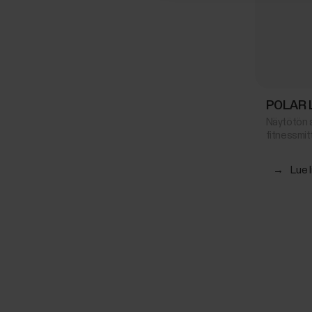
POLAR 
Näytötön a
fitnessmitt
→
Lue 