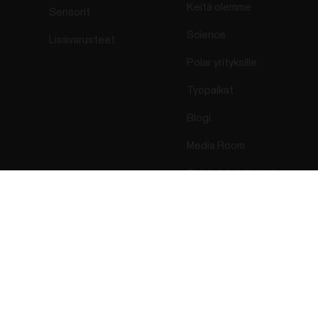
Keitä olemme
Sensorit
Science
Lisävarusteet
Polar yrityksille
Työpaikat
Blogi
Media Room
Ohjelmistojulkaisut
Success! ##