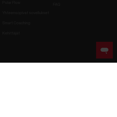
Polar Flow
FAQ
Yhteensopivat sovellukset
Smart Coaching
Kehittäjät