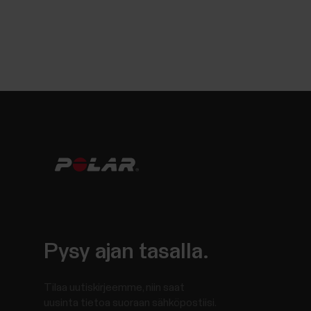
Pysy ajan tasalla.
Tilaa uutiskirjeemme, niin saat
uusinta tietoa suoraan sähköpostiisi.