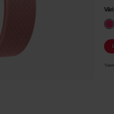
Väri
Toimi