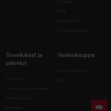
Työpaikat
Blogi
Media Room
Ohjelmistojulkaisut
Sovellukset ja
Verkkokauppa
palvelut
Palautuskäytäntö
Polar Flow
FAQ
Yhteensopivat sovellukset
Smart Coaching
Kehittäjät