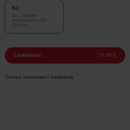
S-L
S–L: ranteen
ympärysmitta 120–
210 mm
Lisää koriin
29,90 €
Toimitus:
toimitusaika 1-4 arkipäivää