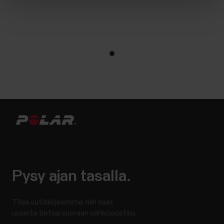
Pysy ajan tasalla.
Tilaa uutiskirjeemme, niin saat
uusinta tietoa suoraan sähköpostiisi.