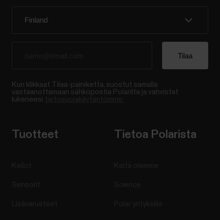
Kun klikkaat Tilaa-painiketta, suostut samalla
vastaanottamaan sähköpostia Polarilta ja vahvistat
lukeneesi
tietosuojakäytäntömme.
Tuotteet
Tietoa Polarista
Kellot
Keitä olemme
Sensorit
Science
Lisävarusteet
Polar yrityksille