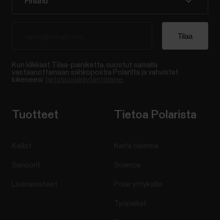
Kun klikkaat Tilaa-painiketta, suostut samalla
vastaanottamaan sähköpostia Polarilta ja vahvistat
lukeneesi
tietosuojakäytäntömme.
Tuotteet
Tietoa Polarista
Kellot
Keitä olemme
Sensorit
Science
Lisävarusteet
Polar yrityksille
Työpaikat