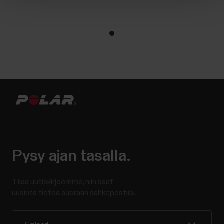
Pysy ajan tasalla.
Tilaa uutiskirjeemme, niin saat
uusinta tietoa suoraan sähköpostiisi.