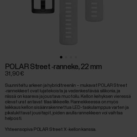
POLAR Street ‑ranneke, 22 mm
31,90 €
Suunniteltu arkeen ja hybriditreeniin – mukavat POLAR Street
‑rannekkeet ovat lujatekoista ja vedenkestävää silikonia, ja
niissä on kaareva ja joustava muotoilu. Kellon kehyksen vieressä
olevat urat antavat tilaa liikkeelle. Rannekkeessa on myös
leikkaus kellon sisäänrakennettua LED-taskulamppua varten ja
pikalukittavat jousitapit, joiden avulla rannekkeen voi vaihtaa
helposti.
Yhteensopiva POLAR Street X ‑kellon kanssa.