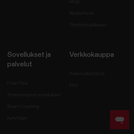
Blogi
Media Room
Ohjelmistojulkaisut
Sovellukset ja
Verkkokauppa
palvelut
Palautuskäytäntö
Polar Flow
FAQ
Yhteensopivat sovellukset
Smart Coaching
Kehittäjät