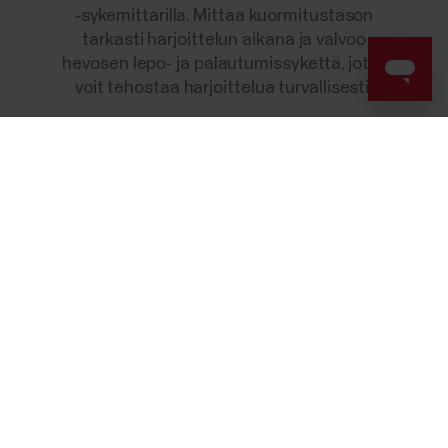
‑sykemittarilla. Mittaa kuormitustason
tarkasti harjoittelun aikana ja valvoo
hevosen lepo- ja palautumissykettä, jotta
voit tehostaa harjoittelua turvallisesti.
Success! ##