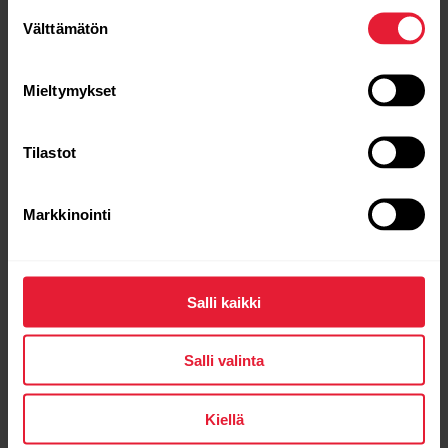
Suostumuksen
Välttämätön
valinta
Mieltymykset
Tilastot
Markkinointi
Salli kaikki
Salli valinta
Kiellä