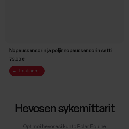
Nopeussensorin ja poljinnopeussensorin setti
73,90 €
→
Lisätiedot
Hevosen sykemittarit
Optimoi hevosesi kunto Polar Equine