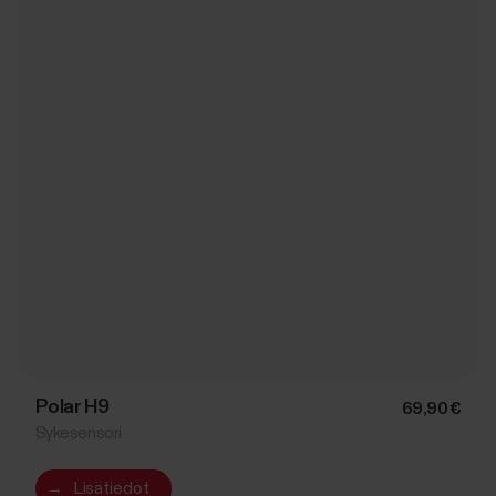
Polar H9
69,90 €
Sykesensori
→
Lisätiedot