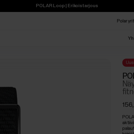
POLAR Loop | Erikoistarjous
Polar yrit
Yh
Uus
PO
Näy
fit
156
POLAR
aktii
palau