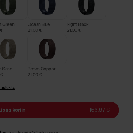
t Green
Ocean Blue
Night Black
 €
21,00 €
21,00 €
e Sand
Brown Copper
 €
21,00 €
aulukko
Lisää koriin
156,87 €
tus:
toimitusaika 1-4 arkipäivää