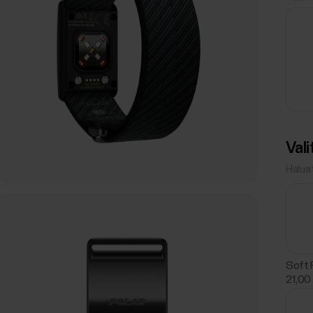
Val
Haluat
Soft 
21,00