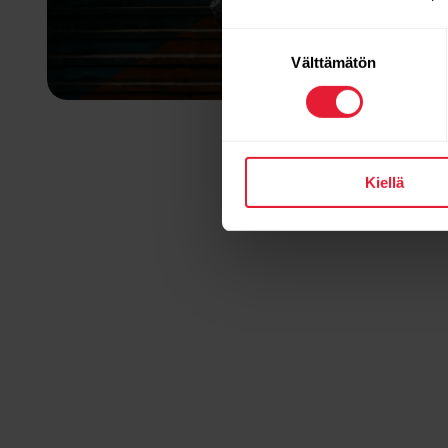
Suostumuksen
Välttämätön
valinta
Kiellä