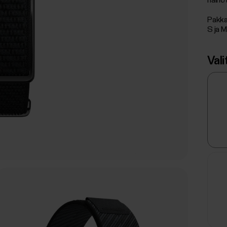
häiriö
Pakka
S ja M
Vali