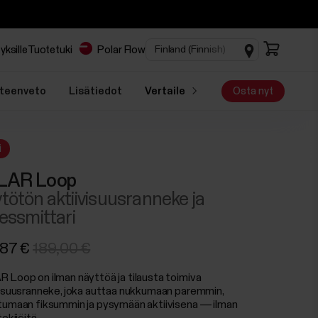
yksille
Tuotetuki
Polar Flow
teenveto
Lisätiedot
Vertaile
Osta nyt
i
LAR Loop
tötön aktiivisuusranneke ja
nessmittari
,87 €
189,00 €
 Loop on ilman näyttöä ja tilausta toimiva
visuusranneke, joka auttaa nukkumaan paremmin,
tumaan fiksummin ja pysymään aktiivisena — ilman