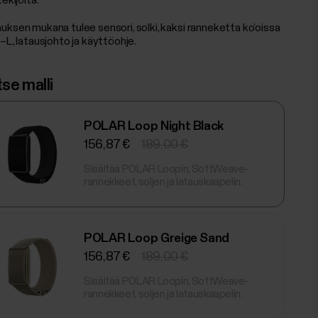
tekijöitä.
uksen mukana tulee sensori, solki, kaksi ranneketta ko’oissa
–L, latausjohto ja käyttöohje.
tse malli
POLAR Loop Night Black
156,87 €
189,00 €
Sisältää POLAR Loopin, SoftWeave-
rannekkeet, soljen ja latauskaapelin.
POLAR Loop Greige Sand
156,87 €
189,00 €
Sisältää POLAR Loopin, SoftWeave-
rannekkeet, soljen ja latauskaapelin.