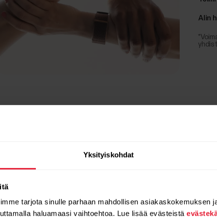
Alin 
*Voima
yhdist
Yksityiskohdat
itä
oimme tarjota sinulle parhaan mahdollisen asiakaskokemuksen j
auttamalla haluamaasi vaihtoehtoa. Lue lisää evästeistä
evästek