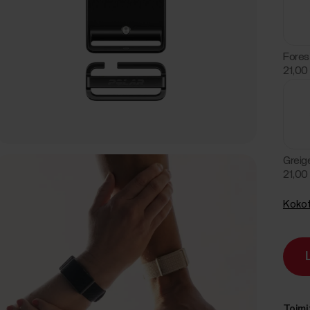
Fores
21,00
Greig
21,00
Kokot
Toimi