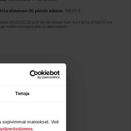
hinta viimeisen 30 päivän aikana:
189,00 €
ssa 06.09.2026 asti tai niin kauan kuin tuotteita riittää. Ei voi
ää muihin kampanjoihin ja alennuksiin.
Tietoja
a sopivimmat mainokset. Voit
äytännöstämme
.