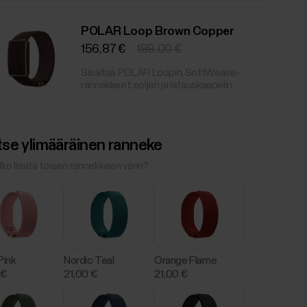
POLAR Loop Brown Copper
156,87 €
189,00 €
Sisältää POLAR Loopin, SoftWeave-
rannekkeet, soljen ja latauskaapelin.
itse ylimääräinen ranneke
ko lisätä toisen rannekkeen värin?
Pink
Nordic Teal
Orange Flame
 €
21,00 €
21,00 €