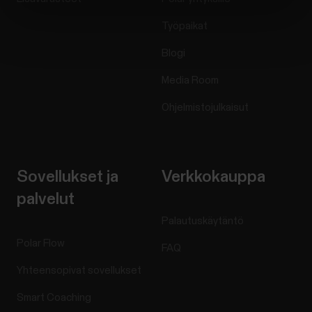
Työpaikat
Blogi
Media Room
Ohjelmistojulkaisut
Sovellukset ja
Verkkokauppa
palvelut
Palautuskäytäntö
Polar Flow
FAQ
Yhteensopivat sovellukset
Smart Coaching