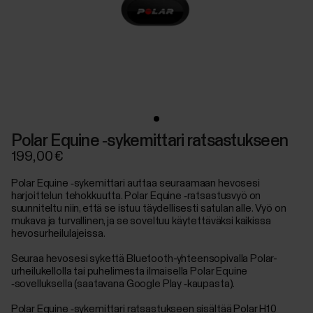
Polar Equine ‑sykemittari ratsastukseen
199,00 €
Polar Equine ‑sykemittari auttaa seuraamaan hevosesi
harjoittelun tehokkuutta. Polar Equine ‑ratsastusvyö on
suunniteltu niin, että se istuu täydellisesti satulan alle. Vyö on
mukava ja turvallinen, ja se soveltuu käytettäväksi kaikissa
hevosurheilulajeissa.
Seuraa hevosesi sykettä Bluetooth-yhteensopivalla Polar-
urheilukellolla tai puhelimesta ilmaisella Polar Equine
‑sovelluksella (saatavana Google Play ‑kaupasta).
Polar Equine ‑sykemittari ratsastukseen sisältää Polar H10