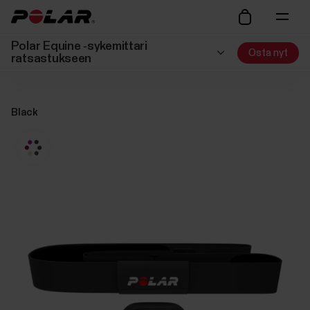
Polar Equine ‑sykemittari
Osta nyt
ratsastukseen
Black