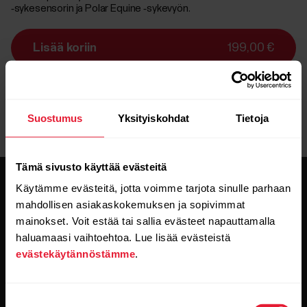
‑sykesensorin ja Polar Equine ‑sykevyön.
Lisää koriin
199,00 €
Toimitus:
toimitusaika 1-4 arkipäivää
Suostumus
Yksityiskohdat
Tietoja
Tämä sivusto käyttää evästeitä
Käytämme evästeitä, jotta voimme tarjota sinulle parhaan
mahdollisen asiakaskokemuksen ja sopivimmat
mainokset. Voit estää tai sallia evästeet napauttamalla
haluamaasi vaihtoehtoa. Lue lisää evästeistä
evästekäytännöstämme
.
Pysy ajan tasalla.
Tilaa uutiskirjeemme, niin saat
Suostumuksen