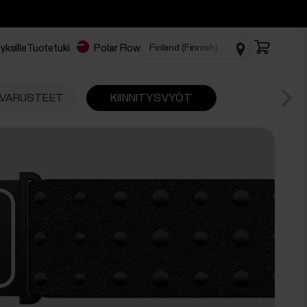
yksille
Tuotetuki
Polar Flow
SÄVARUSTEET
KIINNITYSVYÖT