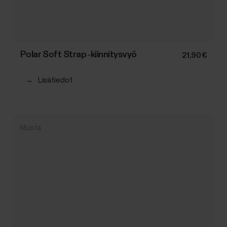
Polar Soft Strap ‑kiinnitysvyö
21,90 €
→
Lisätiedot
Musta