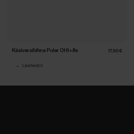
Käsivarsihihna Polar OH1+:lle
17,90 €
→
Lisätiedot