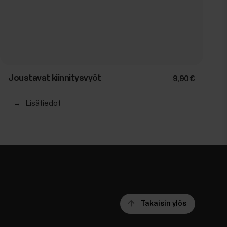
Joustavat kiinnitysvyöt
9,90 €
→
Lisätiedot
Takaisin ylös