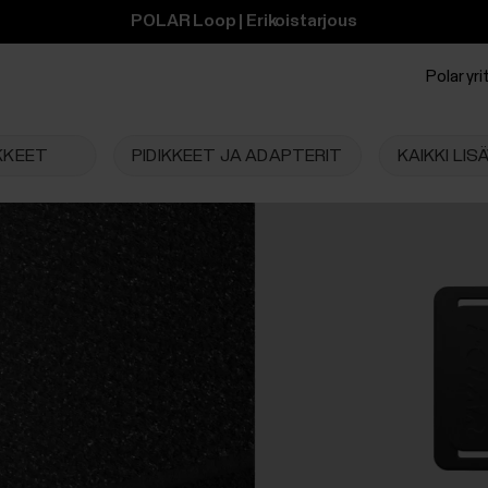
POLAR Loop | Erikoistarjous
Polar yrit
KKEET
PIDIKKEET JA ADAPTERIT
KAIKKI LI