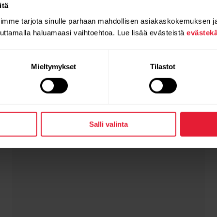
itä
oimme tarjota sinulle parhaan mahdollisen asiakaskokemuksen j
auttamalla haluamaasi vaihtoehtoa. Lue lisää evästeistä
evästek
Mieltymykset
Tilastot
Salli valinta