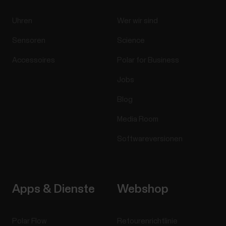
Uhren
Wer wir sind
Sensoren
Science
Accessoires
Polar for Business
Jobs
Blog
Media Room
Softwareversionen
Apps & Dienste
Webshop
Polar Flow
Retourenrichtlinie