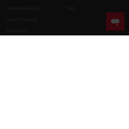
Kompatible Apps
FAQ
Smart Coaching
Entwickler
Success! ##