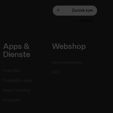
Zurück zum
Anfang
Apps &
Webshop
Dienste
Retourenrichtlinie
Polar Flow
FAQ
Kompatible Apps
Smart Coaching
Entwickler