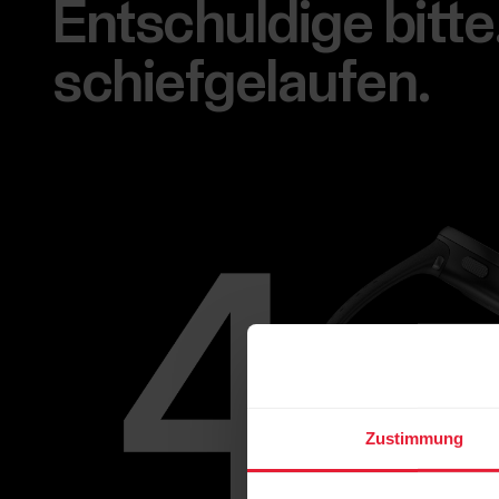
Entschuldige bitte.
schiefgelaufen.
Zustimmung