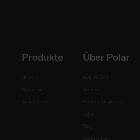
Produkte
Über Polar
Uhren
Wer wir sind
Sensoren
Science
Accessoires
Polar for Business
Jobs
Blog
Media Room