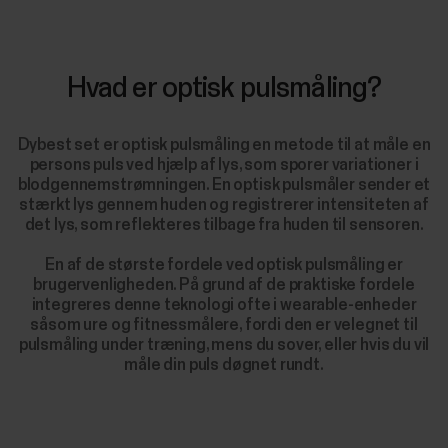
Hvad er optisk pulsmåling?
Dybest set er optisk pulsmåling en metode til at måle en
persons puls ved hjælp af lys, som sporer variationer i
blodgennemstrømningen. En optisk pulsmåler sender et
stærkt lys gennem huden og registrerer intensiteten af
det lys, som reflekteres tilbage fra huden til sensoren.
En af de største fordele ved optisk pulsmåling er
brugervenligheden. På grund af de praktiske fordele
integreres denne teknologi ofte i wearable-enheder
såsom ure og fitnessmålere, fordi den er velegnet til
pulsmåling under træning, mens du sover, eller hvis du vil
måle din puls døgnet rundt.