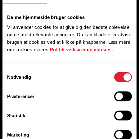
Denne hjemmeside bruger cookies
Vi anvender cookies for at give dig den bedste oplevelse
og de mest relevante annoncer. Du kan tillade eller afvise
Videnskab
brugen af cookies ved at klikke på knapperne. Læs mere
Forestil dig fremtiden. Bryd med
om cookies i vores
Politik vedrørende cookies
.
nuet.
Samtykkevalg
Vores forskere har understøttet den internationale
Nødvendig
forskning og udvikling for at udnytte det
menneskelige potentiale i mere end 40 år, og de
stopper ikke.
Præferencer
Statistik
Marketing