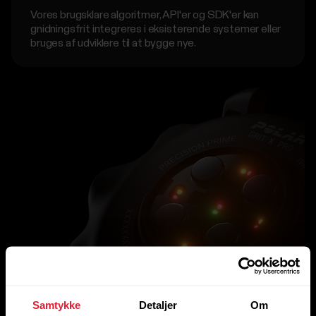
Vores brugsklare algoritmer, API'er og SDK'er kan
gnidningsfrit integreres i eksisterende systemer eller
bruges af udviklere til at bygge nye.
Samtykke
Detaljer
Om