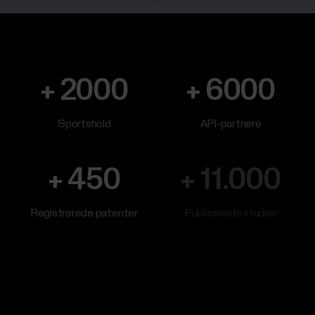
myndigheder
og
beskyttende
tjenester
+ 2000
+ 6000
Til
udviklere
Sportshold
API-partnere
+ 450
+ 11.000
Registrerede patenter
Publicerede studier