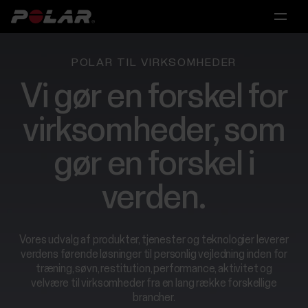
Hovedmenu
Hovedmenu
Hovedmenu
Polar
POLAR TIL VIRKSOMHEDER
360
Til
Forskning
Partnerskaber
Vi gør en forskel for
individuelle
virksomheder, som
Til
Licensering
Løsninger
videnskabelig
Til
gør en forskel i
og
personlige
Forskning
Partnerskaber
medicinsk
trænere
forskning
verden.
og
Til
coaches
videnskabelig
og
Vores udvalg af produkter, tjenester og teknologier leverer
Polar
Til
medicinsk
verdens førende løsninger til personlig vejledning inden for
til
forskning
træning, søvn, restitution, performance, aktivitet og
grupper
forbrugere
velvære til virksomheder fra en lang række forskellige
brancher.
Kontakt