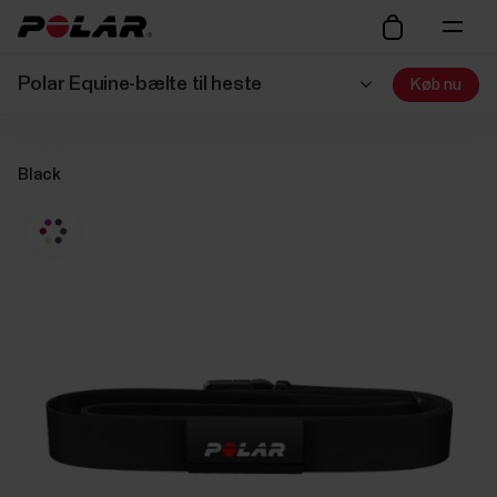
Polar Equine-bælte til heste
Køb nu
Black