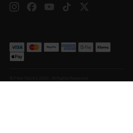
© Polar Electro 2026 . All Rights Reserved.
Warranty
Oplysninger om lovgivning
Success! ##
Tilgængelighedserklæring
Brugsbetingelser
Cookies
Cookie preferences
Serviceudbydere
Privatliv
Dataerklæring