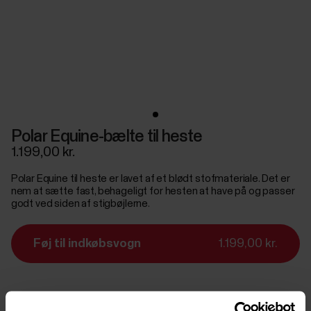
Polar Equine-bælte til heste
1.199,00 kr.
Polar Equine til heste er lavet af et blødt stofmateriale. Det er
nem at sætte fast, behageligt for hesten at have på og passer
godt ved siden af stigbøjlerne.
Føj til indkøbsvogn
1.199,00 kr.
Levering:
Leveringstid 1-2 arbejdsdage