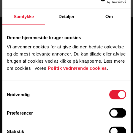
Samtykke
Detaljer
Om
Denne hjemmeside bruger cookies
Vi anvender cookies for at give dig den bedste oplevelse
og de mest relevante annoncer. Du kan tillade eller afvise
Hold forbindelsen.
brugen af cookies ved at klikke på knapperne. Læs mere
om cookies i vores
Politik vedrørende cookies
.
Tilmeld dig vores nyhedsbrev for at få
opdateringer direkte til din indbakke hver anden uge.
Samtykkevalg
Nødvendig
Præferencer
Statistik