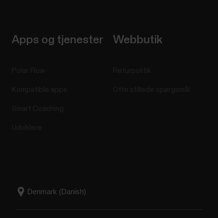
Apps og tjenester
Webbutik
Polar Flow
Returpolitik
Kompatible apps
Ofte stillede spørgsmål
Smart Coaching
Udviklere