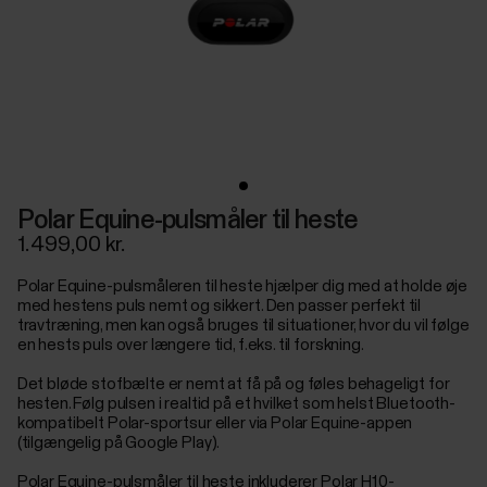
Polar Equine-pulsmåler til heste
1.499,00 kr.
Polar Equine-pulsmåleren til heste hjælper dig med at holde øje
med hestens puls nemt og sikkert. Den passer perfekt til
travtræning, men kan også bruges til situationer, hvor du vil følge
en hests puls over længere tid, f.eks. til forskning.
Det bløde stofbælte er nemt at få på og føles behageligt for
hesten. Følg pulsen i realtid på et hvilket som helst Bluetooth-
kompatibelt Polar-sportsur eller via Polar Equine-appen
(tilgængelig på Google Play).
Polar Equine-pulsmåler til heste inkluderer Polar H10-