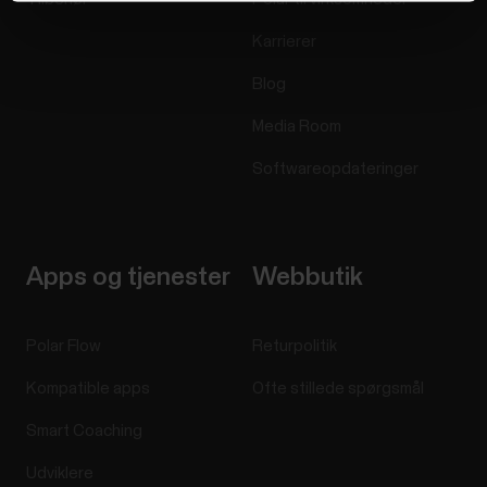
Karrierer
Blog
Media Room
Softwareopdateringer
Apps og tjenester
Webbutik
Polar Flow
Returpolitik
Kompatible apps
Ofte stillede spørgsmål
Smart Coaching
Udviklere