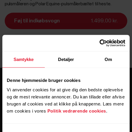
pulsmåleren og Polar Equine-pulsmålerbæltet til heste.
Føj til indkøbsvogn
1.499,00 kr.
Levering:
Leveringstid 1-2 arbejdsdage
Samtykke
Detaljer
Om
Denne hjemmeside bruger cookies
Vi anvender cookies for at give dig den bedste oplevelse
og de mest relevante annoncer. Du kan tillade eller afvise
brugen af cookies ved at klikke på knapperne. Læs mere
om cookies i vores
Politik vedrørende cookies
.
Hold forbindelsen.
Tilmeld dig vores nyhedsbrev for at få
Samtykkevalg