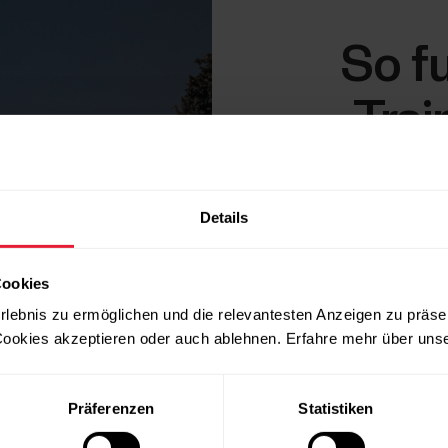
So fu
„Trai
Der Training
deiner Polar 
Details
musst du min
Herzfrequenz
berücksichti
Cookies
Herzfrequen
rlebnis zu ermöglichen und die relevantesten Anzeigen zu präse
ookies akzeptieren oder auch ablehnen. Erfahre mehr über uns
Mehr erfahr
Präferenzen
Statistiken