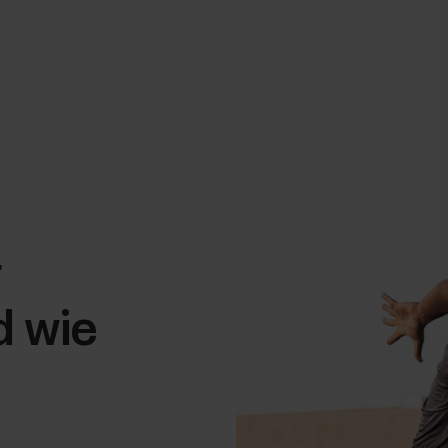
r
d wie