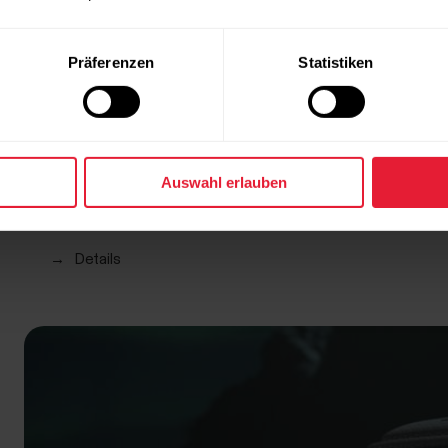
Präferenzen
Statistiken
Auswahl erlauben
Polar Vantage V3
CHF 539.90
Premium-Multisportuhr
→
Details