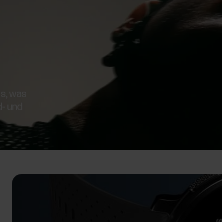
us, was
d- und