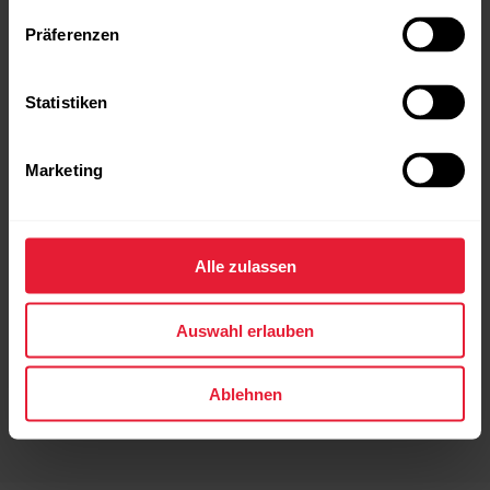
Präferenzen
Richtung der Route in der
Vorschau
Statistiken
Bevor du deine Trainingseinheit startest, kannst du
nun sehen, in welche Richtung deine Route startet.
Marketing
So startest du gleich richtig.
*Nicht verfügbar für Polar Ignite 3
Alle zulassen
Auswahl erlauben
Ablehnen