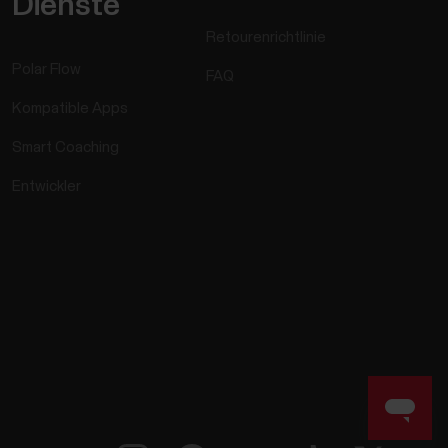
Dienste
Retourenrichtlinie
Polar Flow
FAQ
Kompatible Apps
Smart Coaching
Entwickler