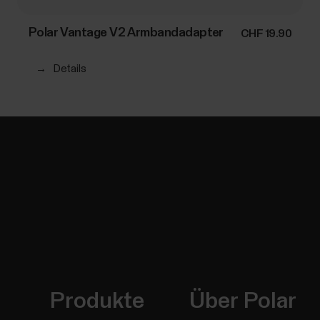
Polar Vantage V2 Armbandadapter
CHF 19.90
→
Details
Produkte
Über Polar