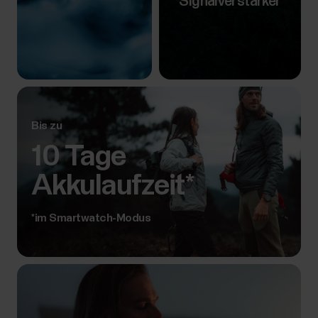
Signalverstärker
Bis zu
10 Tage
Akkulaufzeit*
*im Smartwatch-Modus