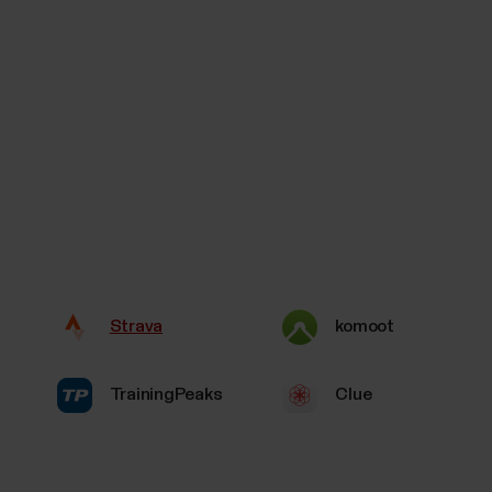
Strava
komoot
TrainingPeaks
Clue