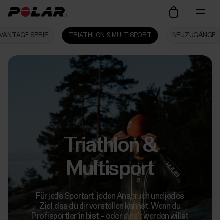
VANTAGE SERIE
TRIATHLON & MULTISPORT
NEUZUGÄNGE
Triathlon &
Multisport
Für jede Sportart, jeden Anspruch und jedes
Ziel, das du dir vorstellen kannst. Wenn du
Profisportler*in bist – oder eine*r werden willst