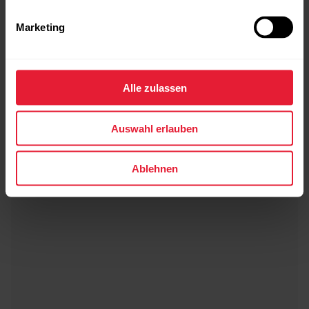
Marketing
Polar Vantage V3
CHF 539.90
Premium-Multisportuhr
Alle zulassen
→
Details
Auswahl erlauben
Ablehnen
Sunrise Apricot