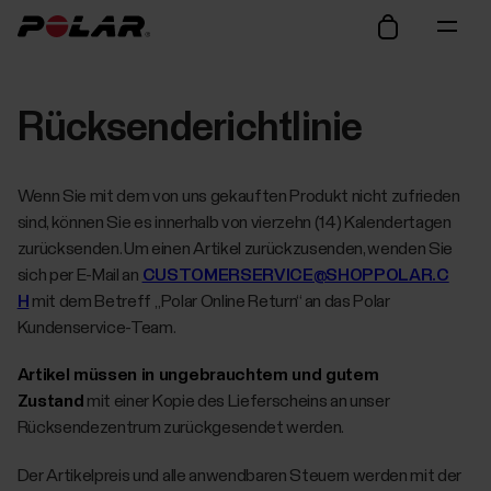
Rücksenderichtlinie
Wenn Sie mit dem von uns gekauften Produkt nicht zufrieden
sind, können Sie es innerhalb von vierzehn (14) Kalendertagen
zurücksenden. Um einen Artikel zurückzusenden, wenden Sie
sich per E-Mail an
CUSTOMERSERVICE@SHOPPOLAR.C
H
mit dem Betreff „Polar Online Return“ an das Polar
Kundenservice-Team.
Artikel müssen in ungebrauchtem und gutem
Zustand
mit einer Kopie des Lieferscheins an unser
Rücksendezentrum zurückgesendet werden.
Der Artikelpreis und alle anwendbaren Steuern werden mit der