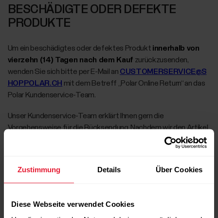
BESCHÄDIGTE ODER DEFEKTE
PRODUKTE
Um ein beschädigtes oder defektes Produkt
innerhalb von
vierzehn (14) Tagen nach dem Kauf
zurückzusenden,
wenden Sie sich bitte per E-Mail an
CUSTOMERSERVICE@S
HOPPOLAR.CH
mit dem Betreff „Polar Online Return“ an das
Polar Kundenservice-Team.
Unser Kundenservice-Team erklärt Ihnen gern die
Vorgehensweise für die Rücksendung. Nachdem wir den Artikel
erhalten haben, wird Ihnen der Artikelpreis einschliesslich
gezahlter Steuern erstattet. Erstattungen werden mit der
Zahlungsweise erstattet, die für den Kauf des Artikels
Zustimmung
Details
Über Cookies
verwendet wurde.
Produkte, die sich später als
vierzehn (14) Tage nach dem
Diese Webseite verwendet Cookies
Kauf
als defekt erweisen, fallen unter die Polar