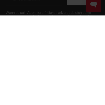
Wenn du auf „Abonnieren“ klickst, erklärst du dich damit
einverstanden, E-Mails von Polar zu erhalten und bestätigst,
dass du unseren
Datenschutzhinweis gelesen hast.
Success! ##
Produkte
Über Polar
Uhren
Wer wir sind
Sensoren
Science
Accessoires
Polar for Business
Jobs
Blog
Media Room