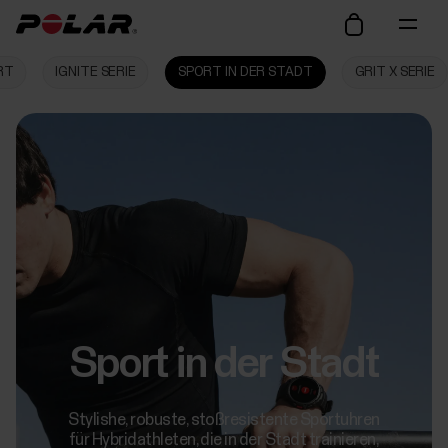
RT
IGNITE SERIE
SPORT IN DER STADT
GRIT X SERIE
Sport in der Stadt
Stylishe, robuste, stoßresistente Sportuhren
für Hybridathleten, die in der Stadt trainieren,