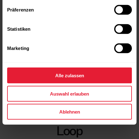
Präferenzen
Statistiken
Marketing
POLAR Street X
CHF 219.90
Die City-Sportuhr
Alle zulassen
→
Details
Auswahl erlauben
Ablehnen
POLAR
Loop