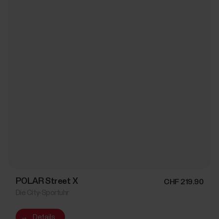
POLAR Street X
CHF 219.90
Die City-Sportuhr
→
Details