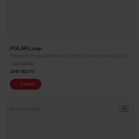
POLAR Loop
Wearable, Fitnessarmband und Fitness Tracker ohne Display
CHF 159.90
CHF 140.71
→
Details
Brown Copper
-12%