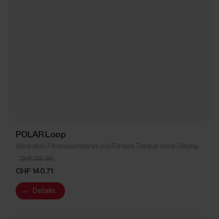
POLAR Loop
Wearable, Fitnessarmband und Fitness Tracker ohne Display
CHF 159.90
CHF 140.71
→
Details