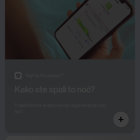
Nightly Recharge™
Kako ste spali to noč?
Prejeli boste analizo svoje regeneracije čez
noč.