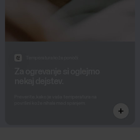
Temperatura kože ponoči
Za ogrevanje si oglejmo
nekaj dejstev.
Preverite, kako je vaša temperatura na
površini kože nihala med spanjem.