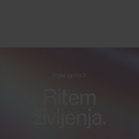
Polar Ignite 3
Ritem
življenja.