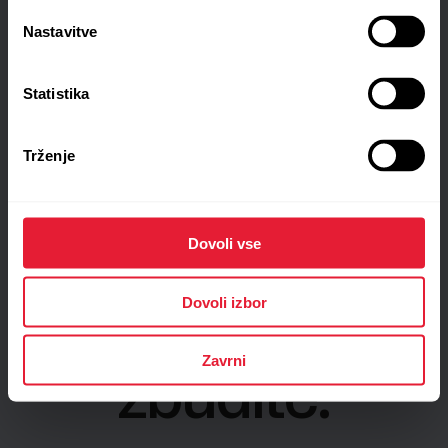
Nastavitve
Statistika
Trženje
Dovoli vse
Dovoli izbor
Čas je, da se
Zavrni
zbudite.