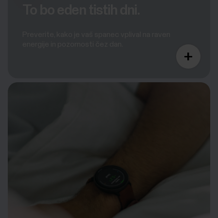
To bo eden tistih dni.
Preverite, kako je vaš spanec vplival na raven
energije in pozornosti čez dan.