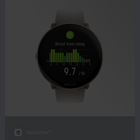
SleepWise™