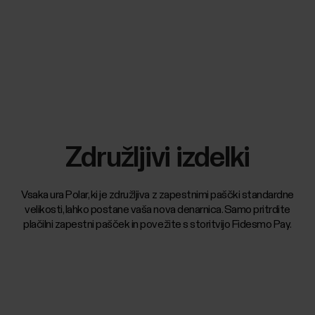
Združljivi izdelki
Vsaka ura Polar, ki je združljiva z zapestnimi paščki standardne
velikosti, lahko postane vaša nova denarnica. Samo pritrdite
plačilni zapestni pašček in povežite s storitvijo Fidesmo Pay.