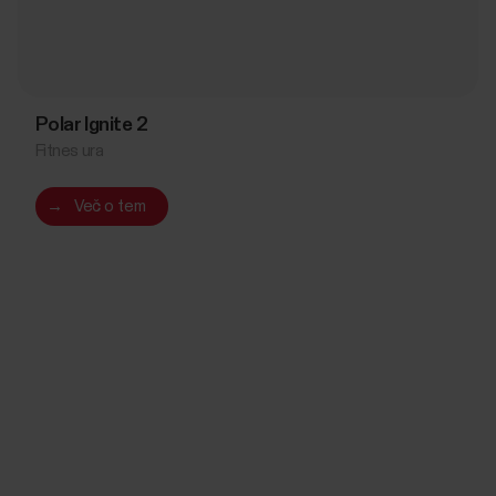
Polar Ignite 2
Fitnes ura
→
Več o tem