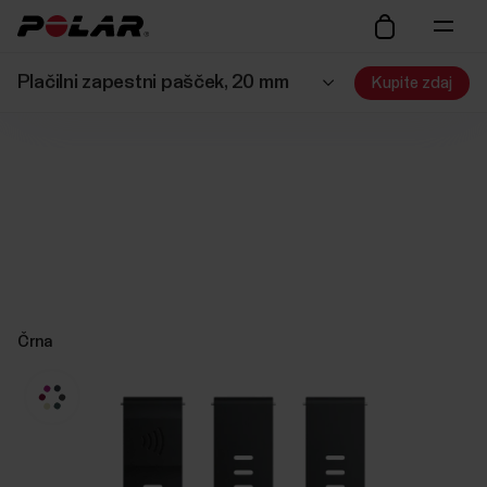
Plačilni zapestni pašček, 20 mm
Kupite zdaj
Črna