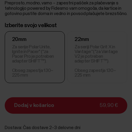
Preprosto, modno, varno – zapestni pašček za plačevanje s
tehnologijo powered by Fidesmo vam omogoča, da kartice in
gotovino pustite doma in vedno in povsod plačujete brezstično.
Izberite svojo velikost
20mm
22mm
Za serije Polar Unite,
Za seriji Polar Grit X in
Ignite in Pacer* (*za
Vantage* (*za Vantage
Pacer Pro je potreben
V2 je potreben
adapter SHIFT™).
adapter SHIFT™).
Obseg zapestja 130–
Obseg zapestja 130–
225 mm
225 mm
Dodaj v košarico
59,90 €
Dostava:
Čas dostave 2–3 delovne dni