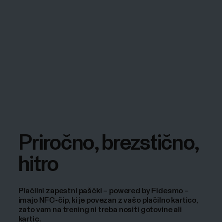
Priročno, brezstično,
hitro
Plačilni zapestni paščki – powered by Fidesmo –
imajo NFC-čip, ki je povezan z vašo plačilno kartico,
zato vam na trening ni treba nositi gotovine ali
kartic.