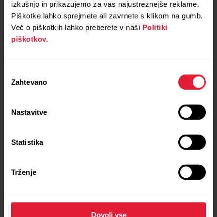
Dodatna oprema
izkušnjo in prikazujemo za vas najustreznejše reklame.
Piškotke lahko sprejmete ali zavrnete s klikom na gumb.
Vsakemu nakupu priložimo dodatna orodja, s katerimi
Več o piškotkih lahko preberete v naši
Politiki
lahko izboljšate svoje rezultate.
piškotkov.
Izbira
Zahtevano
soglasja
Nastavitve
Statistika
Trženje
Dovoli vse