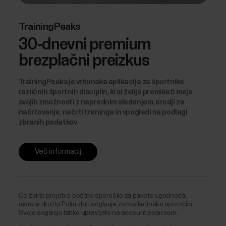
TrainingPeaks
30-dnevni premium
brezplačni preizkus
TrainingPeaks je vrhunska aplikacija za športnike
različnih športnih disciplin, ki si želijo premikati meje
svojih zmožnosti z naprednim sledenjem, orodji za
načrtovanje, načrti treninga in vpogledi na podlagi
zbranih podatkov.
Več informacij
Če želite prejeti e-poštno sporočilo za pakete ugodnosti,
morate družbi Polar dati soglasje za marketinška sporočila.
Svoje soglasje lahko upravljate na account.polar.com.