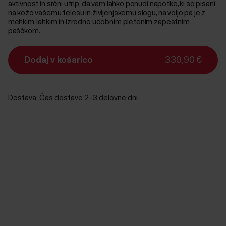
aktivnost in srčni utrip, da vam lahko ponudi napotke, ki so pisani
na kožo vašemu telesu in življenjskemu slogu, na voljo pa je z
mehkim, lahkim in izredno udobnim pletenim zapestnim
paščkom.
Dodaj v košarico
339,90 €
Dostava:
Čas dostave 2–3 delovne dni