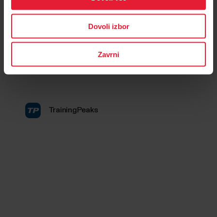
Dovoli izbor
Zavrni
TrainingPeaks