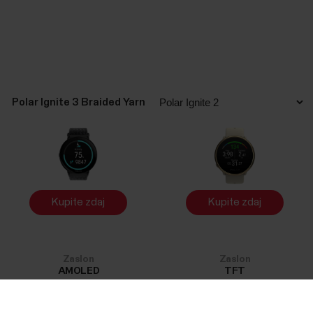
Polar Ignite 3 Braided Yarn
Kupite zdaj
Kupite zdaj
Zaslon
Zaslon
AMOLED
TFT
OPTIČNO MERJENJE SRČNEGA
OPTIČNO MERJENJE SRČNEGA
Success! ##