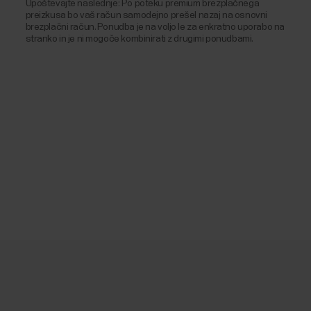
Upoštevajte naslednje: Po poteku premium brezplačnega
preizkusa bo vaš račun samodejno prešel nazaj na osnovni
brezplačni račun. Ponudba je na voljo le za enkratno uporabo na
stranko in je ni mogoče kombinirati z drugimi ponudbami.