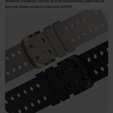
włóknem szklanym, ramce ze stali nierdzewnej odpornej na
korozję i klasie wodoszczelności WR50.