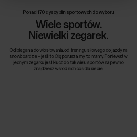
Ponad 170 dyscyplin sportowych do wyboru
Wiele sportów.
Niewielki zegarek.
Od biegania do wiosłowania, od treningu siłowego do jazdy na
snowboardzie – jeśli to Cię porusza, my to mamy. Ponieważ w
jednym zegarku jest klucz do tak wielu sportów, na pewno
znajdziesz wśród nich coś dla siebie.