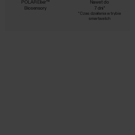
POLAR Elixir™
Nawet do
Biosensory
7 dni*
* Czas działania w trybie
smartwatch