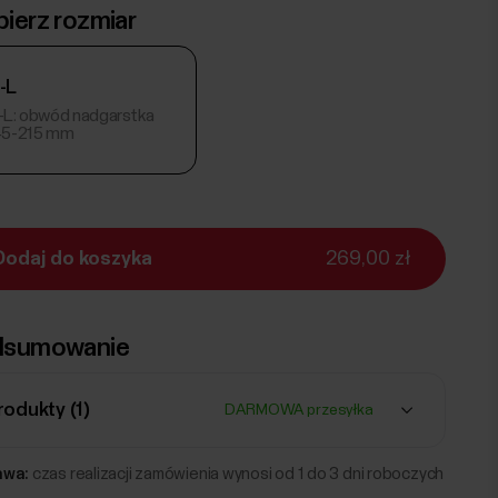
ierz rozmiar
-L
-L: obwód nadgarstka
45-215 mm
Dodaj do koszyka
269,00 zł
sumowanie
rodukty (
1
)
DARMOWA przesyłka
awa:
czas realizacji zamówienia wynosi od 1 do 3 dni roboczych