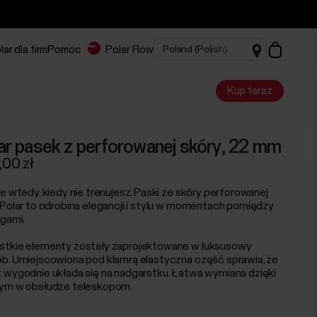
lar dla firm
Pomoc
Polar Flow
Kup teraz
ar pasek z perforowanej skóry, 22 mm
00 zł
ne wtedy, kiedy nie trenujesz. Paski ze skóry perforowanej
 Polar to odrobina elegancji i stylu w momentach pomiędzy
ngami.
tkie elementy zostały zaprojektowane w luksusowy
b. Umiejscowiona pod klamrą elastyczna część sprawia, że
 wygodnie układa się na nadgarstku. Łatwa wymiana dzięki
ym w obsłudze teleskopom.