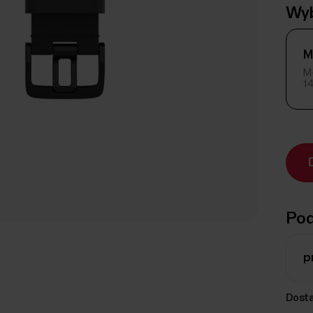
Wyb
M
M
1
Pod
p
Dost