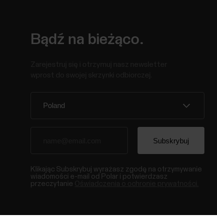
Bądź na bieżąco.
Zarejestruj się i otrzymuj nasz newsletter
wprost do swojej skrzynki odbiorczej.
Klikając Subskrybuj wyrażasz zgodę na otrzymywanie
wiadomości e-mail od Polar i potwierdzasz
przeczytanie
Oświadczenia o ochronie prywatności.