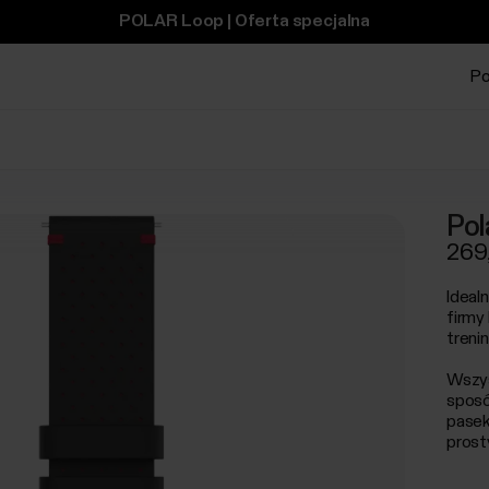
POLAR Loop | Oferta specjalna
Po
Pol
269,
Ideal
firmy
treni
Wszys
sposó
pasek
prost