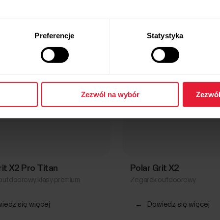
Preferencje
Statystyka
Zezwól na wybór
Zezwól
rit X2 Pro Titan
Polar Grit X2
outdoorowy klasy premium
Zegarek outdoorowy
iedz się więcej
→
Dowiedz się więcej