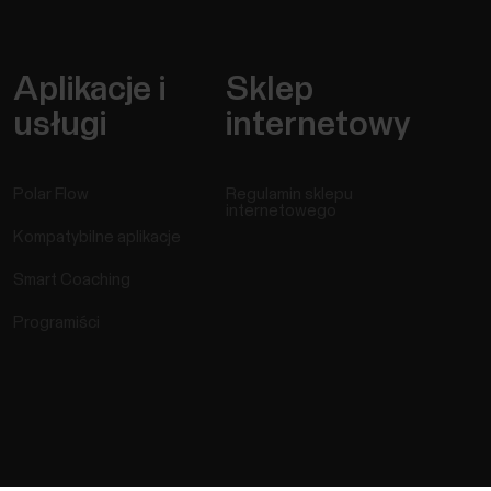
Aplikacje i
Sklep
usługi
internetowy
Polar Flow
Regulamin sklepu
internetowego
Kompatybilne aplikacje
Smart Coaching
Programiści