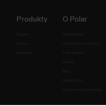
Produkty
O Polar
Zegarki
Kim jesteśmy
Sensory
Uzasadnienie naukowe
Akcesoria
Polar dla firm
Kariera
Blog
Media Room
Wersje oprogramowania