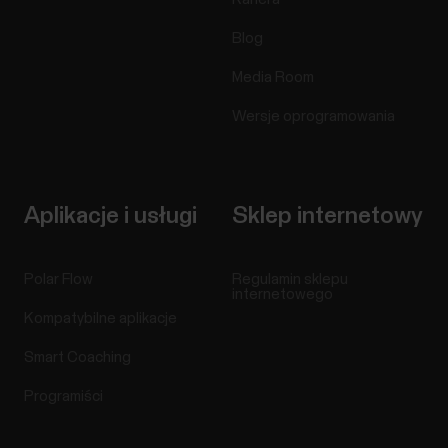
Blog
Media Room
Wersje oprogramowania
Aplikacje i usługi
Sklep internetowy
Polar Flow
Regulamin sklepu
internetowego
Kompatybilne aplikacje
Smart Coaching
Programiści