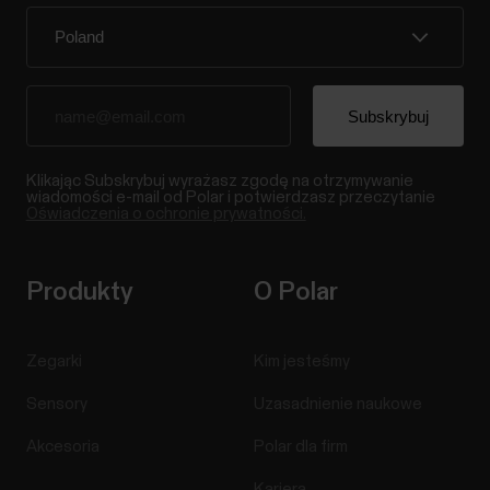
Klikając Subskrybuj wyrażasz zgodę na otrzymywanie
wiadomości e-mail od Polar i potwierdzasz przeczytanie
Oświadczenia o ochronie prywatności.
Produkty
O Polar
Zegarki
Kim jesteśmy
Sensory
Uzasadnienie naukowe
Akcesoria
Polar dla firm
Kariera