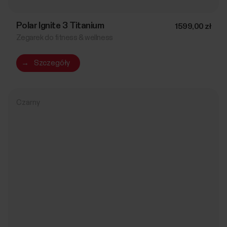
Polar Ignite 3 Titanium
1599,00 zł
Zegarek do fitness & wellness
→
Szczegóły
Czarny